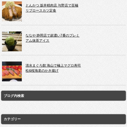
とんかつ 坂井精肉店 与野店で至極
リブロースカツ定食
ななや 静岡店で超濃い7番のプレミ
アム抹茶アイス
清水まぐろ館 海山で極上マグロ寿司
松&桜海老のかき揚げ
ブログ内検索
カテゴリー