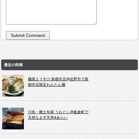
最近の投稿
麺屋ようすけ 新都市店@佐野市で新
都市店限定わんたん麺
川魚・郷土旬菜 うおとし@板倉町で
天然なまず天丼&あらい