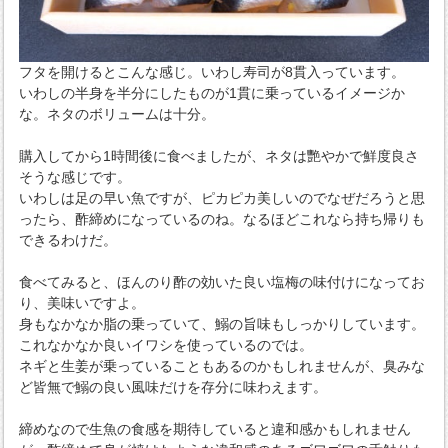
フタを開けるとこんな感じ。いわし寿司が8貫入っています。
いわしの半身を半分にしたものが1貫に乗っているイメージか
な。ネタのボリュームは十分。
購入してから1時間後に食べましたが、ネタは艷やかで鮮度良さ
そうな感じです。
いわしは足の早い魚ですが、ピカピカ美しいのでなぜだろうと思
ったら、酢締めになっているのね。なるほどこれなら持ち帰りも
できるわけだ。
食べてみると、ほんのり酢の効いた良い塩梅の味付けになってお
り、美味いですよ。
身もなかなか脂の乗っていて、鰯の旨味もしっかりしています。
これなかなか良いイワシを使っているのでは。
ネギと生姜が乗っていることもあるのかもしれませんが、臭みな
ど皆無で鰯の良い風味だけを存分に味わえます。
締めなので生魚の食感を期待していると違和感かもしれません