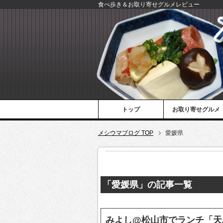
食べ歩き＆お取り寄せグルメレビュー
トップ
お取り寄せグルメ
メシウマブログ TOP
愛媛県
「愛媛県」の記事一覧
みよし@松山市でランチ「天