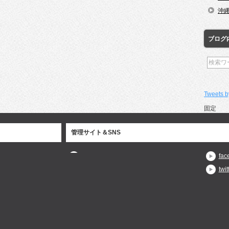
沖
ブログ
Tweets b
固定
管理サイト＆SNS
fac
twit