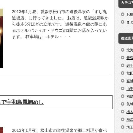
カテゴ
2013年1月昼、愛媛県松山市の道後温泉の「すし丸
お
道後店」に行ってきました。 お店は、道後温泉駅か
ま
ら徒歩5分ほどの立地です。 道後温泉本館の隣にあ
るホテル パティオ・ドウゴの1階にお店が入ってい
ます。 駐車場は、ホテル・・・
都道府
北
青
岩
秋
宮
山
福
泉で宇和島風鯛めし
茨
栃
群
埼
2013年1月夜、松山市の道後温泉で郷土料理が食べ