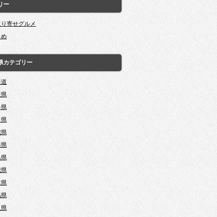
リー
取り寄せグルメ
とめ
県カテゴリー
海道
森県
手県
田県
城県
形県
島県
城県
木県
馬県
玉県