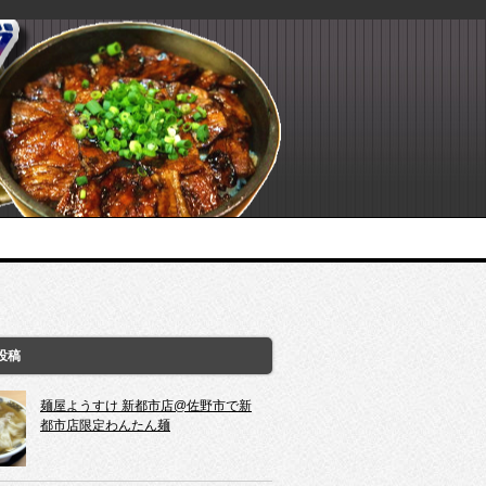
投稿
麺屋ようすけ 新都市店@佐野市で新
都市店限定わんたん麺