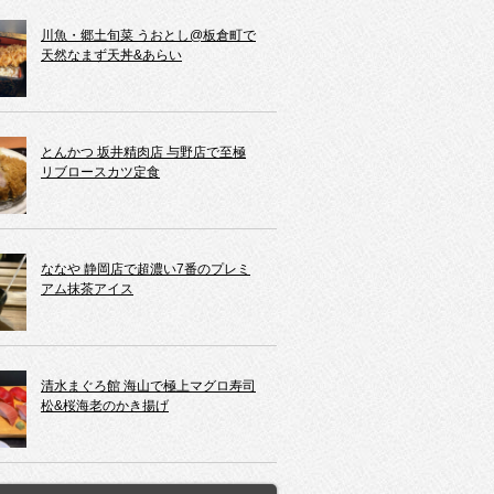
川魚・郷土旬菜 うおとし@板倉町で
天然なまず天丼&あらい
とんかつ 坂井精肉店 与野店で至極
リブロースカツ定食
ななや 静岡店で超濃い7番のプレミ
アム抹茶アイス
清水まぐろ館 海山で極上マグロ寿司
松&桜海老のかき揚げ