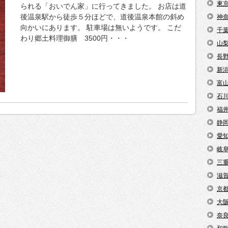
東
られる「おいでん家」に行ってきました。 お店は道
後温泉駅から徒歩５分ほどで、道後温泉本館の斜め
神
向かいにあります。 駐車場は無いようです。 こだ
千
わり郷土料理御膳 3500円・・・
山
長
新
富
石
福
静
愛
岐
三
滋
京
大
奈