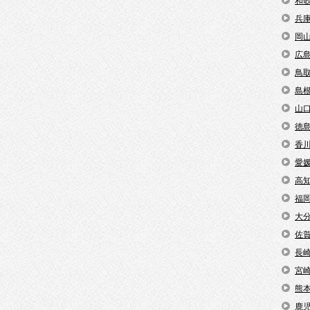
和
兵
岡
広
鳥
島
山
徳
香
愛
高
福
大
佐
長
宮
熊
鹿