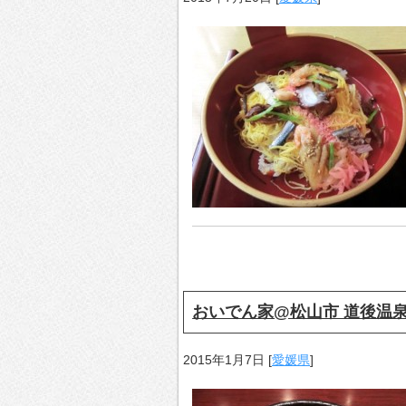
おいでん家@松山市 道後温
2015年1月7日
[
愛媛県
]