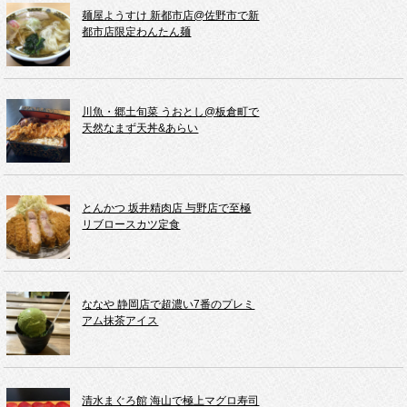
麺屋ようすけ 新都市店@佐野市で新
都市店限定わんたん麺
川魚・郷土旬菜 うおとし@板倉町で
天然なまず天丼&あらい
とんかつ 坂井精肉店 与野店で至極
リブロースカツ定食
ななや 静岡店で超濃い7番のプレミ
アム抹茶アイス
清水まぐろ館 海山で極上マグロ寿司