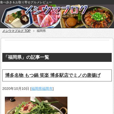
食べ歩き＆お取り寄せグルメレビュー
メシウマブログ TOP
福岡県
「福岡県」の記事一覧
博多名物 もつ鍋 笑楽 博多駅店でミノの唐揚げ
2020年10月10日
[
福岡県福岡市
]