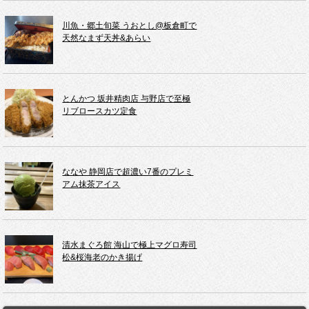
川魚・郷土旬菜 うおとし@板倉町で
天然なまず天丼&あらい
とんかつ 坂井精肉店 与野店で至極
リブロースカツ定食
ななや 静岡店で超濃い7番のプレミ
アム抹茶アイス
清水まぐろ館 海山で極上マグロ寿司
松&桜海老のかき揚げ