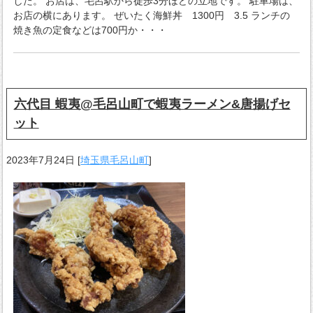
した。 お店は、毛呂駅から徒歩3分ほどの立地です。 駐車場は、
お店の横にあります。 ぜいたく海鮮丼 1300円 3.5 ランチの
焼き魚の定食などは700円か・・・
六代目 蝦夷@毛呂山町で蝦夷ラーメン&唐揚げセ
ット
2023年7月24日
[
埼玉県毛呂山町
]