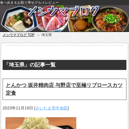
食べ歩き＆お取り寄せグルメレビュー
メシウマブログ TOP
埼玉県
「埼玉県」の記事一覧
とんかつ 坂井精肉店 与野店で至極リブロースカツ
定食
2023年11月19日
[
さいたま市中央区
]