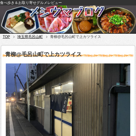
食べ歩き＆お取り寄せグルメレビュー
TOP
埼玉県毛呂山町
青柳@毛呂山町で上カツライス
青柳@毛呂山町で上カツライス