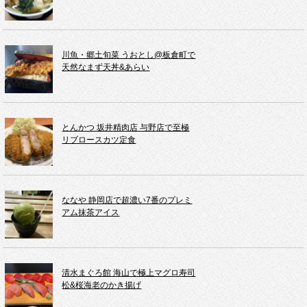
川魚・郷土旬菜 うおとし@板倉町で
天然なまず天丼&あらい
とんかつ 坂井精肉店 与野店で至極
リブロースカツ定食
ななや 静岡店で超濃い7番のプレミ
アム抹茶アイス
清水まぐろ館 海山で極上マグロ寿司
松&桜海老のかき揚げ