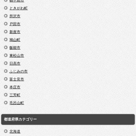
鶴ヶ島市
ときがわ町
所沢市
戸田市
新座市
鳩山町
飯能市
東松山市
日高市
ふじみの市
富士見市
本庄市
三芳町
毛呂山町
都道府県カテゴリー
北海道