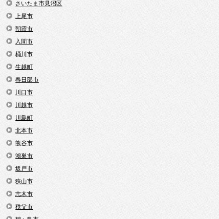
さいたま市見沼区
上尾市
朝霞市
入間市
桶川市
生越町
春日部市
川口市
川越市
川島町
北本市
熊谷市
鴻巣市
坂戸市
狭山市
志木市
秩父市