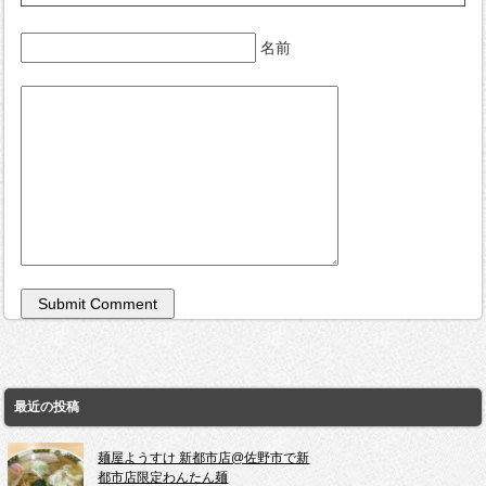
名前
最近の投稿
麺屋ようすけ 新都市店@佐野市で新
都市店限定わんたん麺