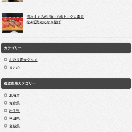
清水まぐろ館 海山で極上マグロ寿司
松&桜海老のかき揚げ
カテゴリー
お取り寄せグルメ
まとめ
都道府県カテゴリー
北海道
青森県
岩手県
秋田県
宮城県