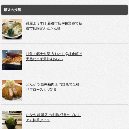
最近の投稿
麺屋ようすけ 新都市店@佐野市で新
都市店限定わんたん麺
川魚・郷土旬菜 うおとし@板倉町で
天然なまず天丼&あらい
とんかつ 坂井精肉店 与野店で至極
リブロースカツ定食
ななや 静岡店で超濃い7番のプレミ
アム抹茶アイス