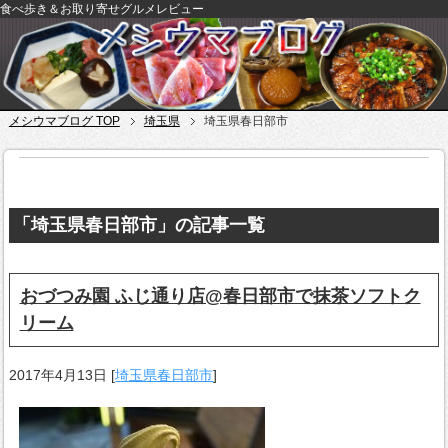
食べ歩き＆お取り寄せグルメレビュー
メシウマブログ TOP
埼玉県
埼玉県春日部市
「埼玉県春日部市」の記事一覧
おづつみ園 ふじ通り店@春日部市で抹茶ソフトク
リーム
2017年4月13日
[
埼玉県春日部市
]