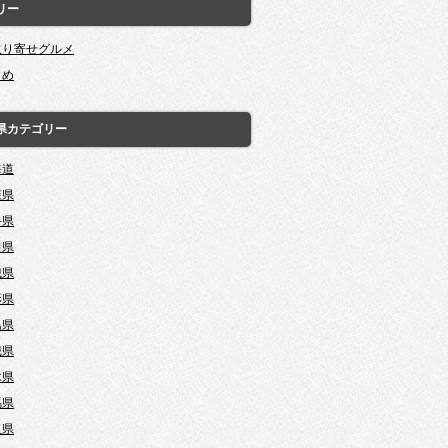
リー
取り寄せグルメ
とめ
県カテゴリー
海道
森県
手県
田県
城県
形県
島県
城県
木県
馬県
玉県