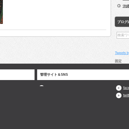
沖
ブログ
Tweets b
固定
管理サイト＆SNS
fac
twit