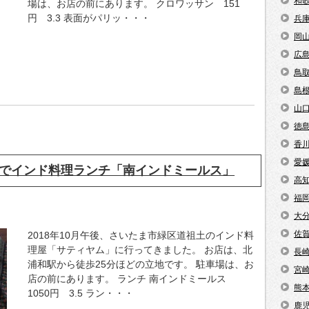
和
場は、お店の前にあります。 クロワッサン 151
円 3.3 表面がパリッ・・・
兵
岡
広
鳥
島
山
徳
香
愛
でインド料理ランチ「南インドミールス」
高
福
大
佐
2018年10月午後、さいたま市緑区道祖土のインド料
理屋「サティヤム」に行ってきました。 お店は、北
長
浦和駅から徒歩25分ほどの立地です。 駐車場は、お
宮
店の前にあります。 ランチ 南インドミールス
熊
1050円 3.5 ラン・・・
鹿