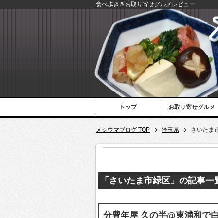
食べ歩き＆お取り寄せグルメレビュー
トップ
お取り寄せグルメ
メシウマブログ TOP
埼玉県
さいたま
「さいたま市緑区」の記事一
分豊年屋 久の半@東浦和で白