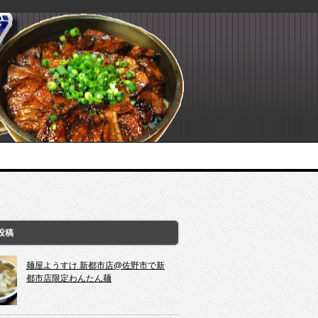
投稿
麺屋ようすけ 新都市店@佐野市で新
都市店限定わんたん麺