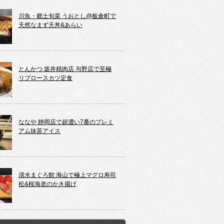
川魚・郷土旬菜 うおとし@板倉町で
天然なまず天丼&あらい
とんかつ 坂井精肉店 与野店で至極
リブロースカツ定食
ななや 静岡店で超濃い7番のプレミ
アム抹茶アイス
清水まぐろ館 海山で極上マグロ寿司
松&桜海老のかき揚げ