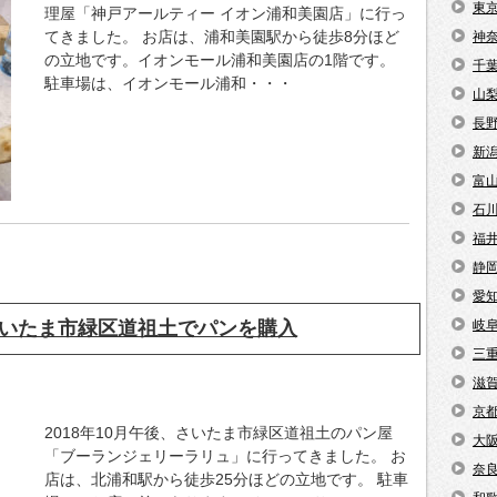
東
理屋「神戸アールティー イオン浦和美園店」に行っ
てきました。 お店は、浦和美園駅から徒歩8分ほど
神
の立地です。イオンモール浦和美園店の1階です。
千
駐車場は、イオンモール浦和・・・
山
長
新
富
石
福
静
愛
いたま市緑区道祖土でパンを購入
岐
三
滋
京
2018年10月午後、さいたま市緑区道祖土のパン屋
大
「ブーランジェリーラリュ」に行ってきました。 お
奈
店は、北浦和駅から徒歩25分ほどの立地です。 駐車