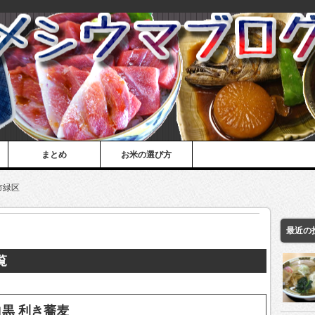
まとめ
お米の選び方
市緑区
最近の
覧
黒 利き蕎麦