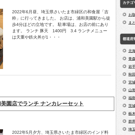
カテゴ
2022年6月昼、埼玉県さいたま市緑区の和食屋「吉
お
粋」に行ってきました。 お店は、浦和美園駅から徒
ま
歩4分ほどの立地です。 駐車場は、お店の前にあり
ます。 ランチ 豚天 1400円 3.4 ランチメニュー
は天重や鉄火丼が1・・・
都道府
北
青
岩
秋
宮
山
福
和美園店でランチ ナンカレーセット
茨
栃
群
埼
2022年5月夕方、埼玉県さいたま市緑区のインド料