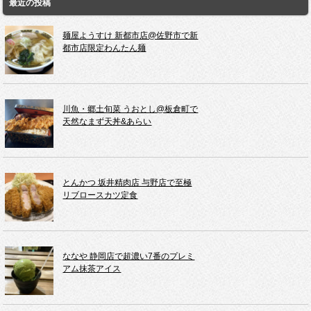
最近の投稿
麺屋ようすけ 新都市店@佐野市で新
都市店限定わんたん麺
川魚・郷土旬菜 うおとし@板倉町で
天然なまず天丼&あらい
とんかつ 坂井精肉店 与野店で至極
リブロースカツ定食
ななや 静岡店で超濃い7番のプレミ
アム抹茶アイス