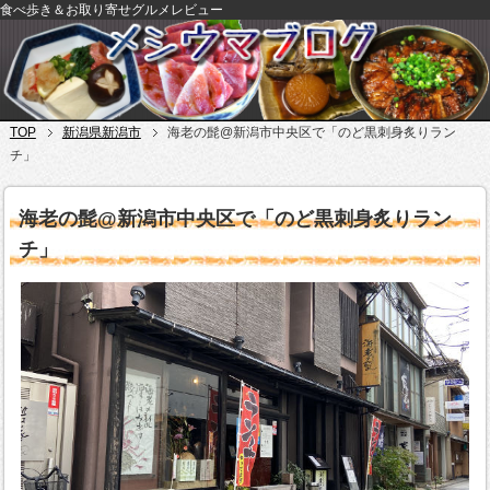
食べ歩き＆お取り寄せグルメレビュー
TOP
新潟県新潟市
海老の髭@新潟市中央区で「のど黒刺身炙りラン
チ」
海老の髭@新潟市中央区で「のど黒刺身炙りラン
チ」