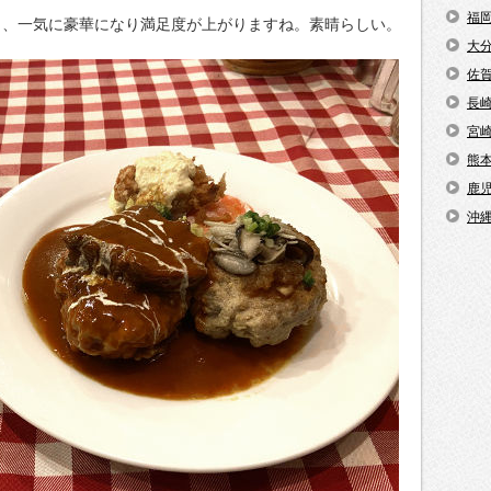
福
と、一気に豪華になり満足度が上がりますね。素晴らしい。
大
佐
長
宮
熊
鹿
沖