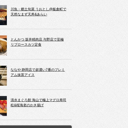
川魚・郷土旬菜 うおとし@板倉町で
天然なまず天丼&あらい
とんかつ 坂井精肉店 与野店で至極
リブロースカツ定食
ななや 静岡店で超濃い7番のプレミ
アム抹茶アイス
清水まぐろ館 海山で極上マグロ寿司
松&桜海老のかき揚げ