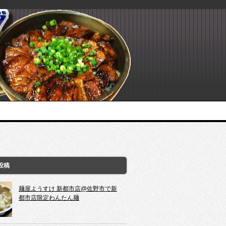
投稿
麺屋ようすけ 新都市店@佐野市で新
都市店限定わんたん麺