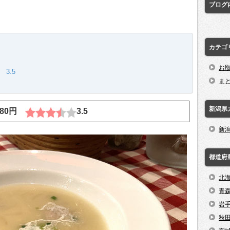
ブログ
カテゴ
お
3.5
ま
新潟県
680円
3.5
新
都道府
北
青
岩
秋