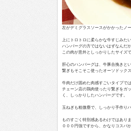
左がデミグラスソースがかかったノ
上にトロトロに柔らかな牛すじみた
ハンバーグの方ではないはずなんだ
この肉が意外としっかりしたサイズ
肝心のハンバーグは、牛豚合挽きと
繋ぎもそこそこ使ったオーソドック
牛肉だけ固めた肉感すごいタイプで
チェーン店の鶏肉使ったり繋ぎをガ
く、しっかりしたハンバーグです。
玉ねぎも粗微塵で、しっかり手作り
ものすごく特別感あるわけではあり
０００円強ですから、かなりコスパ