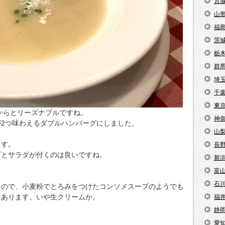
宮
山
福
茨
栃
群
埼
千
東
円からとリーズナブルですね。
神
2つ味わえるダブルハンバーグにしました。
山
ます。
長
プとサラダが付くのは良いですね。
新
富
石
もので、小麦粉でとろみをつけたコンソメスープのようでも
もあります。いや生クリームか。
福
静
愛