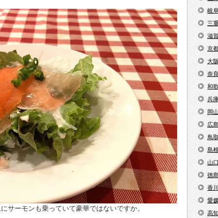
岐
三
滋
京
大
奈
和
兵
岡
広
鳥
島
山
徳
香
愛
上にサーモンも乗っていて豪華ではないですか。
高