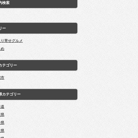
内検索
リー
取り寄せグルメ
とめ
カテゴリー
潟市
県カテゴリー
海道
森県
手県
田県