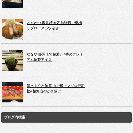
とんかつ 坂井精肉店 与野店で至極
リブロースカツ定食
ななや 静岡店で超濃い7番のプレミ
アム抹茶アイス
清水まぐろ館 海山で極上マグロ寿司
松&桜海老のかき揚げ
ブログ内検索