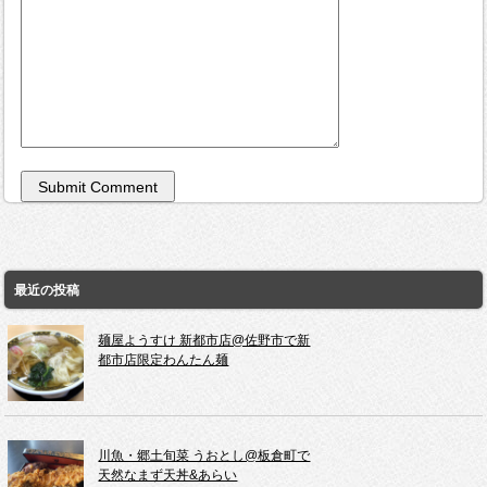
最近の投稿
麺屋ようすけ 新都市店@佐野市で新
都市店限定わんたん麺
川魚・郷土旬菜 うおとし@板倉町で
天然なまず天丼&あらい