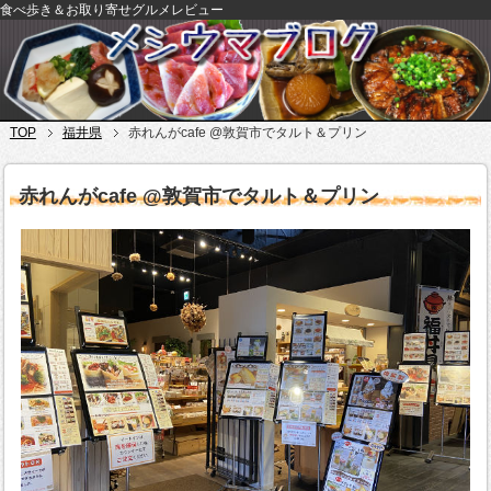
食べ歩き＆お取り寄せグルメレビュー
TOP
福井県
赤れんがcafe @敦賀市でタルト＆プリン
赤れんがcafe @敦賀市でタルト＆プリン