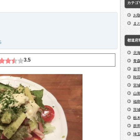
カテゴ
お
ま
都道府
5
北
3.5
青
岩
秋
宮
山
福
茨
栃
群
埼