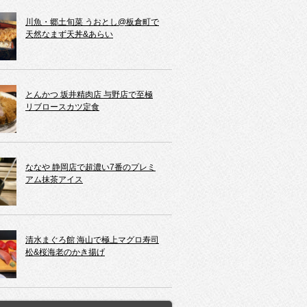
川魚・郷土旬菜 うおとし@板倉町で
天然なまず天丼&あらい
とんかつ 坂井精肉店 与野店で至極
リブロースカツ定食
ななや 静岡店で超濃い7番のプレミ
アム抹茶アイス
清水まぐろ館 海山で極上マグロ寿司
松&桜海老のかき揚げ