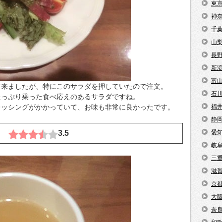
東
神
千
山
長
新
富
て来ましたが、特にこのサラダを押していたので注文。
石
たっぷり乗った食べ応えのあるサラダですね。
レッシングがかかっていて、お味も非常に良かったです。
福
静
0円
3.5
愛
岐
三
滋
京
大
奈