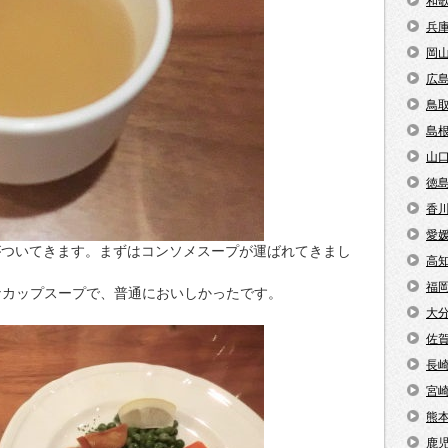
和
兵
岡
広
鳥
島
山
徳
香
愛
がついてきます。まずはコンソメスープが運ばれてきまし
高
福
なカップスープで、普通においしかったです。
大
佐
長
宮
熊
鹿