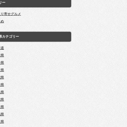
リー
取り寄せグルメ
とめ
県カテゴリー
海道
森県
手県
田県
城県
形県
島県
城県
木県
馬県
玉県