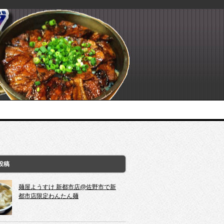
投稿
麺屋ようすけ 新都市店@佐野市で新
都市店限定わんたん麺