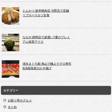
とんかつ 坂井精肉店 与野店で至極
リブロースカツ定食
ななや 静岡店で超濃い7番のプレミ
アム抹茶アイス
清水まぐろ館 海山で極上マグロ寿司
松&桜海老のかき揚げ
カテゴリー
お取り寄せグルメ
まとめ