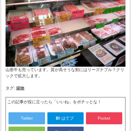
山形牛も売っています。質が高そうな割にはリーズナブル？クリ
ックで拡大します。
タグ:
揚物
この記事が役に立ったら「いいね」をポチッとな！
Twitter
B!
はてブ
Pocket