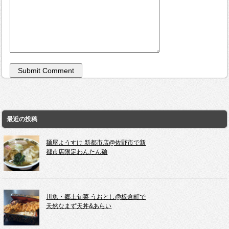
最近の投稿
麺屋ようすけ 新都市店@佐野市で新
都市店限定わんたん麺
川魚・郷土旬菜 うおとし@板倉町で
天然なまず天丼&あらい