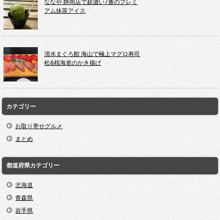
ななや 静岡店で超濃い7番のプレミ
アム抹茶アイス
清水まぐろ館 海山で極上マグロ寿司
松&桜海老のかき揚げ
カテゴリー
お取り寄せグルメ
まとめ
都道府県カテゴリー
北海道
青森県
岩手県