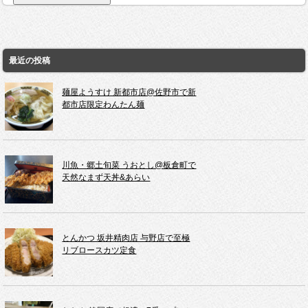
最近の投稿
麺屋ようすけ 新都市店@佐野市で新
都市店限定わんたん麺
川魚・郷土旬菜 うおとし@板倉町で
天然なまず天丼&あらい
とんかつ 坂井精肉店 与野店で至極
リブロースカツ定食