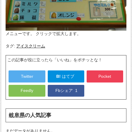
メニューです。 クリックで拡大します。
タグ:
アイスクリーム
この記事が役に立ったら「いいね」をポチッとな！
Twitter
B!
はてブ
Pocket
Feedly
Fbシェア
1
岐阜県
の人気記事
まだデータがありません。