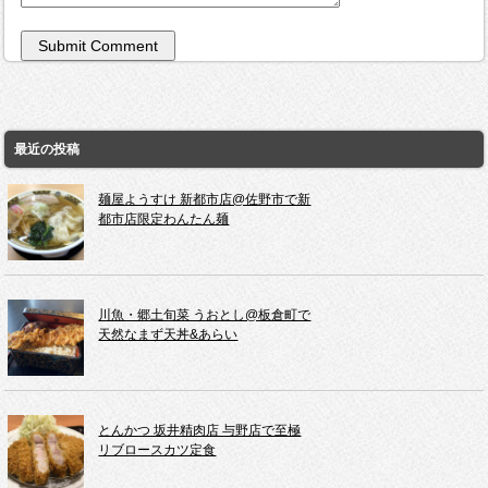
最近の投稿
麺屋ようすけ 新都市店@佐野市で新
都市店限定わんたん麺
川魚・郷土旬菜 うおとし@板倉町で
天然なまず天丼&あらい
とんかつ 坂井精肉店 与野店で至極
リブロースカツ定食