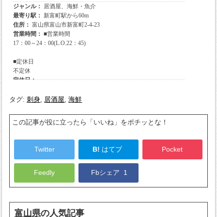
タグ:
刺身
,
居酒屋
,
海鮮
この記事が役に立ったら「いいね」をポチッとな！
Twitter
B!
はてブ
Pocket
Feedly
Fbシェア
1
富山県
の人気記事