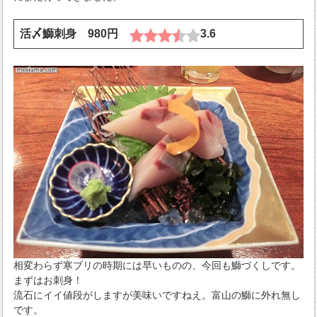
活〆鰤刺身 980円
3.6
相変わらず寒ブリの時期には早いものの、今回も鰤づくしです。
まずはお刺身！
流石にイイ値段がしますが美味いですねえ。富山の鰤に外れ無し
です。