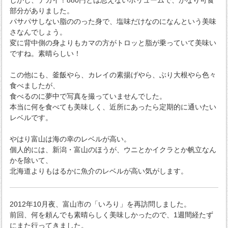
しかし、デカイ！880円とは思えないボリュームで、かなり可食
部分がありました。
パサパサしない脂ののった身で、塩味だけなのになんという美味
さなんでしょう。
変に背中側の身よりもカマの方がトロッと脂が乗っていて美味い
ですね。素晴らしい！
この他にも、釜飯やら、カレイの素揚げやら、ぶり大根やら色々
食べましたが、
食べるのに夢中で写真を撮っていませんでした。
本当に何を食べても美味しく、近所にあったら定期的に通いたい
レベルです。
やはり富山は海の幸のレベルが高い。
個人的には、新潟・富山のほうが、ウニとかイクラとか帆立なん
かを除いて、
北海道よりもはるかに魚介のレベルが高い気がします。
2012年10月夜、富山市の「いろり」を再訪問しました。
前回、何を頼んでも素晴らしく美味しかったので、1週間経たず
にまた行ってきました。