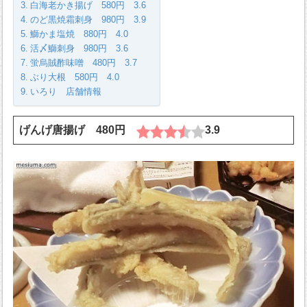
白海老かき揚げ 580円 3.6
のど黒焼霜刺身 980円 3.9
鰤かま塩焼 880円 4.0
活〆鰤刺身 980円 3.6
蛍烏賊酢味噌 480円 3.7
ぶり大根 580円 4.0
いろり 店舗情報
げんげ唐揚げ 480円
3.9