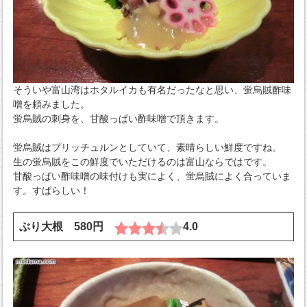
そういや富山湾はホタルイカも有名だったなと思い、蛍烏賊酢味
噌を頼みました。
蛍烏賊の刺身を、甘酸っぱい酢味噌で頂きます。
蛍烏賊はプリッチュルンとしていて、素晴らしい鮮度ですね。
生の蛍烏賊をこの鮮度でいただけるのは富山ならではです。
甘酸っぱい酢味噌の味付けも実によく、蛍烏賊によく合っていま
す。すばらしい！
ぶり大根 580円
4.0