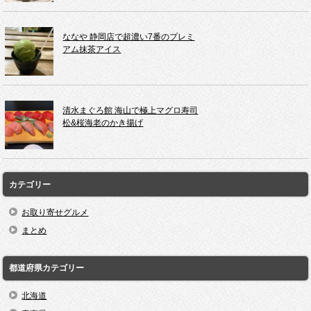
ななや 静岡店で超濃い7番のプレミ
アム抹茶アイス
清水まぐろ館 海山で極上マグロ寿司
松&桜海老のかき揚げ
カテゴリー
お取り寄せグルメ
まとめ
都道府県カテゴリー
北海道