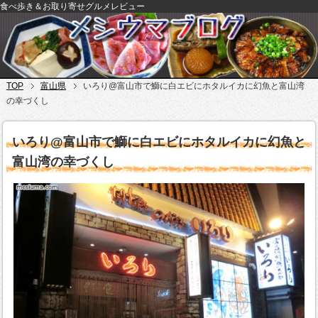
食べ歩き＆お取り寄せグルメレビュー
TOP
富山県
いろり@富山市で鰤に白エビにホタルイカに幻魚と富山湾
の幸づくし
いろり@富山市で鰤に白エビにホタルイカに幻魚と
富山湾の幸づくし