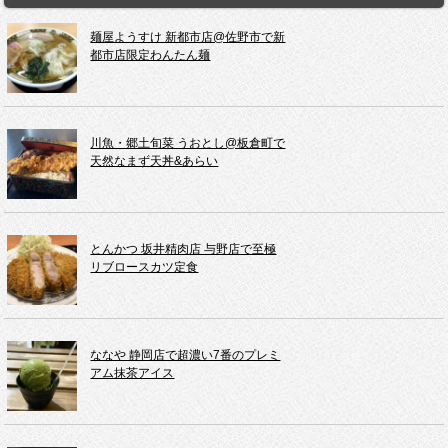
麺屋ようすけ 新都市店@佐野市で新
都市店限定わんたん麺
川魚・郷土旬菜 うおとし@板倉町で
天然なまず天丼&あらい
とんかつ 坂井精肉店 与野店で至極
リブロースカツ定食
ななや 静岡店で超濃い7番のプレミ
アム抹茶アイス