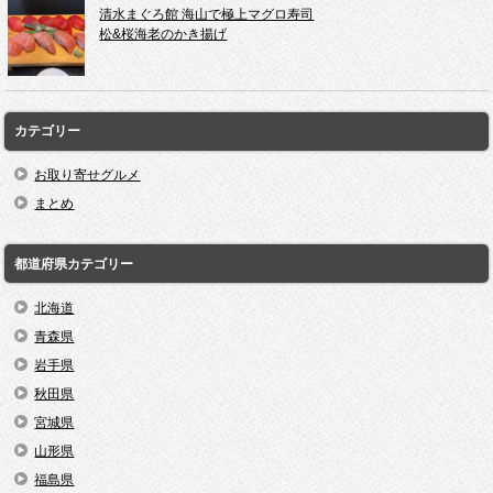
清水まぐろ館 海山で極上マグロ寿司
松&桜海老のかき揚げ
カテゴリー
お取り寄せグルメ
まとめ
都道府県カテゴリー
北海道
青森県
岩手県
秋田県
宮城県
山形県
福島県