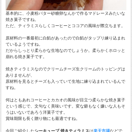
基本的に、小麦粉バター砂糖卵なんかで作るマドレーヌみたいな
焼き菓子ですね。
ただ、ティラミスらしくコーヒーとココアの風味が際立ちます。
原材料の一番最初に白餡があったので白餡がタップリ練り込まれ
ているようですね。
だからしっとり柔らかな生地なのでしょうか。柔らかくホロッと
崩れる焼き菓子です。
焼きティラミスなのでクリームチーズ生クリームのトッピングは
ありませんが、
原材料を見るとチーズも入っていて生地に練り込まれているんで
すね。
何はともあれコーヒーとカカオの風味が目立つ柔らかな焼き菓子
という感じで、文句なく美味いです。変な癖もなく嫌いな人もそ
うはいないであろう洋菓子です。
賞味期限も長く贈り物にも最適ですね。
今回ご紹介した
シーキューブ 焼きティラミス
は
楽天市場
などで