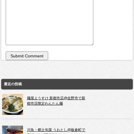
最近の投稿
麺屋ようすけ 新都市店@佐野市で新
都市店限定わんたん麺
川魚・郷土旬菜 うおとし@板倉町で