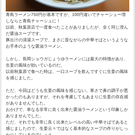
青島ラーメン750円が基本ですが、100円違いでチャーシュー増
しならと青島チャーシュに！
以前、秋葉原店で一度食べたことがありましたが、全く同じ澄ん
だ醤油スープです。
豚出汁の清湯スープで、まさに昔ながらの中華そばというような
お手本のような醤油ラーメン。
しかし、長岡ショウガじょうゆラーメンには最大の特徴があり、
生姜の風味が効いているのだ。
以前秋葉原で食べた時は、一口スープを飲んですぐに生姜の風味
を感じました。
ただ、今回はどうも生姜の風味を感じない。寒さで鼻の調子が悪
かったのもありますが、それを考慮してもあまりに生姜の存在感
がありませんでした。
おかげで、単なる非常に良く出来た醤油ラーメンという印象しか
ありませんでした。
ただ、それでも非常に良く出来たレベルの高い中華そばであると
感じましたので、生姜云々ではなく基本的なスープの作りがしっ
かりしているのでしょう。