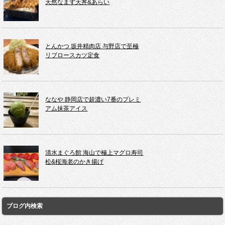
天然なまず天丼&あらい
とんかつ 坂井精肉店 与野店で至極
リブロースカツ定食
ななや 静岡店で超濃い7番のプレミ
アム抹茶アイス
清水まぐろ館 海山で極上マグロ寿司
松&桜海老のかき揚げ
ブログ内検索