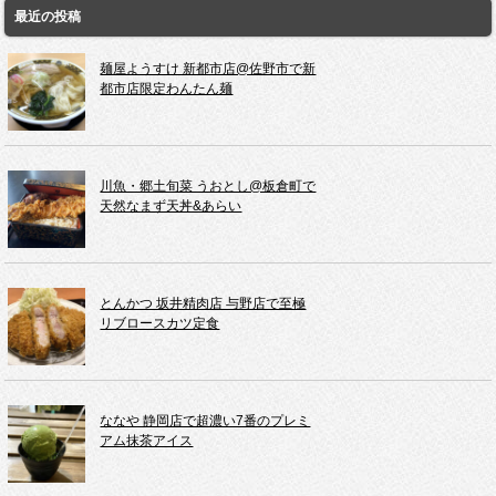
最近の投稿
麺屋ようすけ 新都市店@佐野市で新
都市店限定わんたん麺
川魚・郷土旬菜 うおとし@板倉町で
天然なまず天丼&あらい
とんかつ 坂井精肉店 与野店で至極
リブロースカツ定食
ななや 静岡店で超濃い7番のプレミ
アム抹茶アイス