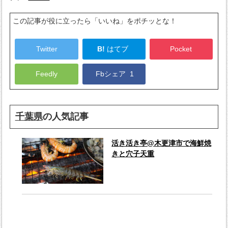
この記事が役に立ったら「いいね」をポチッとな！
Twitter
B!
はてブ
Pocket
Feedly
Fbシェア
1
千葉県
の人気記事
活き活き亭@木更津市で海鮮焼
きと穴子天重