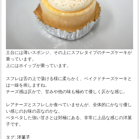
土台には薄いスポンジ、その上にスフレタイプのチーズケーキが
乗っています。
上にはホイップが乗っています。
スフレは舌の上で蕩ける様に柔らかく、ベイクドチーズケーキと
は一線を画しますね。
チーズ感は仄かで、甘みや他の味も極めて優しく仄かな感じ。
レアチーズとスフレしか食べていませんが、全体的にかなり優し
い感じのお味の店なのかな。
ベタベタした強い甘さとは対極にある、非常に上品な感じの洋菓
子です。
タグ:
洋菓子