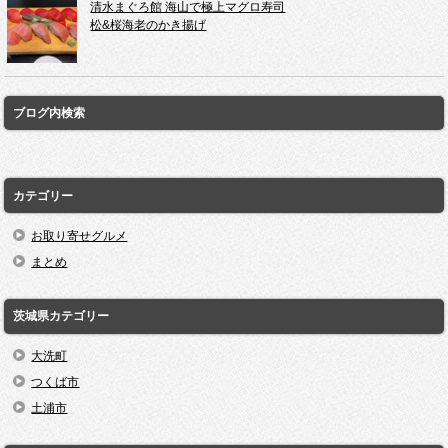
清水まぐろ館 海山で極上マグロ寿司
松&桜海老のかき揚げ
ブログ内検索
カテゴリー
お取り寄せグルメ
まとめ
茨城県カテゴリー
大洗町
つくば市
土浦市