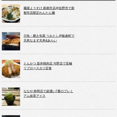
麺屋ようすけ 新都市店@佐野市で新
都市店限定わんたん麺
川魚・郷土旬菜 うおとし@板倉町で
天然なまず天丼&あらい
とんかつ 坂井精肉店 与野店で至極
リブロースカツ定食
ななや 静岡店で超濃い7番のプレミ
アム抹茶アイス