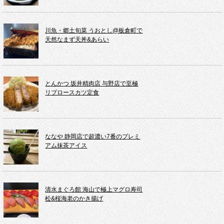
川魚・郷土旬菜 うおとし@板倉町で
天然なまず天丼&あらい
とんかつ 坂井精肉店 与野店で至極
リブロースカツ定食
ななや 静岡店で超濃い7番のプレミ
アム抹茶アイス
清水まぐろ館 海山で極上マグロ寿司
松&桜海老のかき揚げ