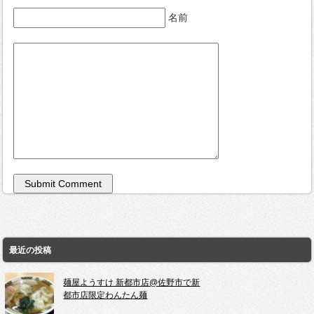
名前
最近の投稿
麺屋ようすけ 新都市店@佐野市で新
都市店限定わんたん麺