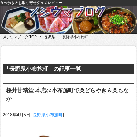
食べ歩き＆お取り寄せグルメレビュー
メシウマブログ TOP
長野県
長野県小布施町
「長野県小布施町」の記事一覧
桜井甘精堂 本店@小布施町で栗どらやき＆栗もな
か
2018年4月5日
[
長野県小布施町
]