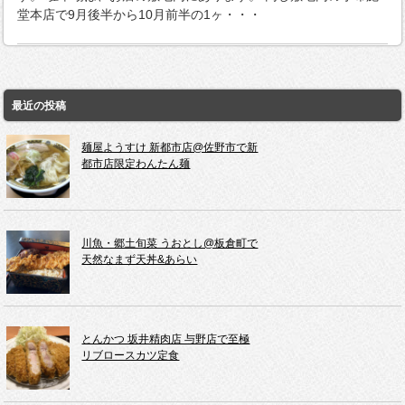
堂本店で9月後半から10月前半の1ヶ・・・
最近の投稿
麺屋ようすけ 新都市店@佐野市で新
都市店限定わんたん麺
川魚・郷土旬菜 うおとし@板倉町で
天然なまず天丼&あらい
とんかつ 坂井精肉店 与野店で至極
リブロースカツ定食