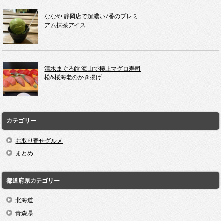
ななや 静岡店で超濃い7番のプレミ
アム抹茶アイス
清水まぐろ館 海山で極上マグロ寿司
松&桜海老のかき揚げ
カテゴリー
お取り寄せグルメ
まとめ
都道府県カテゴリー
北海道
青森県