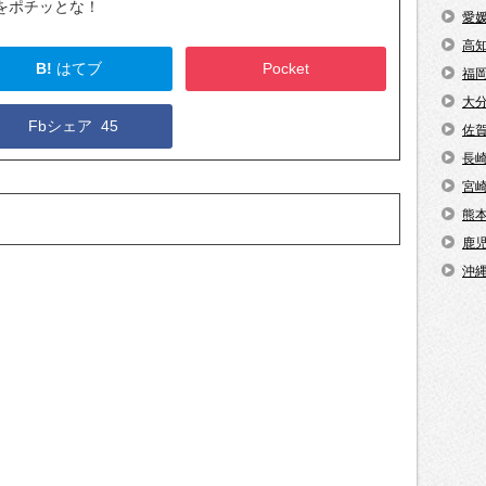
をポチッとな！
愛
高
B!
はてブ
Pocket
福
大
Fbシェア
45
佐
長
宮
熊
鹿
沖