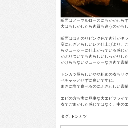
断面はノーマルロースにもかかわら
大はもしかしたら肉質も違うのかも
断面はほんのりピンク色で肉汁がキ
変にわざとらしいレア仕上げより、
らジューシーに仕上がっている感じ
かぶりついても肉らしいしっかりし
かけらもないジューシーなお肉で素
トンカツ屋らしいやや粗めの衣もサ
ベチャッとせずに良いですね。
まさに塩で食べるのにふさわしい素
エビの方も実に見事な大エビフライ
衣でごまかした感じではなく、中の
タグ:
トンカツ