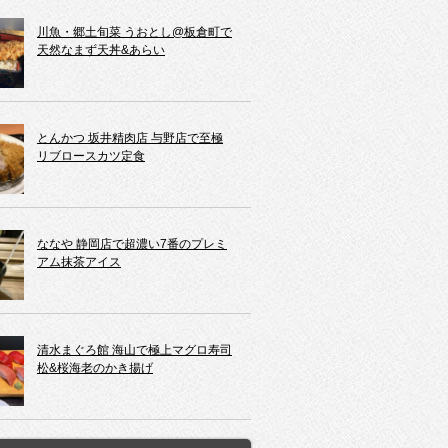
川魚・郷土旬菜 うおとし@板倉町で
天然なまず天丼&あらい
とんかつ 坂井精肉店 与野店で至極
リブロースカツ定食
ななや 静岡店で超濃い7番のプレミ
アム抹茶アイス
清水まぐろ館 海山で極上マグロ寿司
松&桜海老のかき揚げ