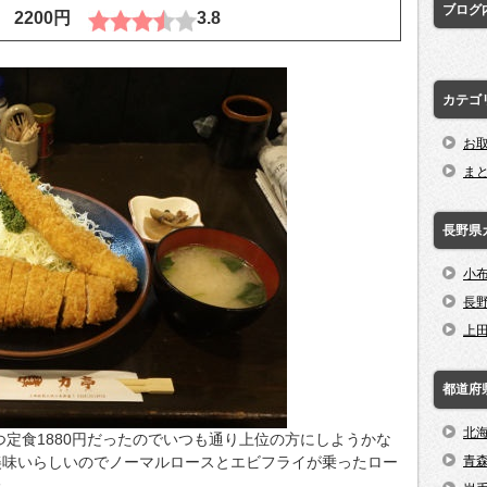
ブログ
 2200円
3.8
カテゴ
お
ま
長野県
小
長
上
都道府
北
つ定食1880円だったのでいつも通り上位の方にしようかな
美味いらしいのでノーマルロースとエビフライが乗ったロー
青
た。