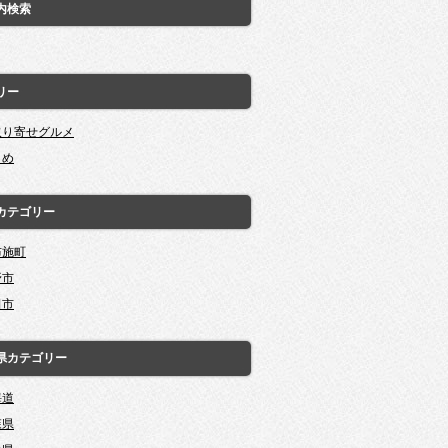
内検索
リー
取り寄せグルメ
とめ
カテゴリー
布施町
野市
田市
県カテゴリー
海道
森県