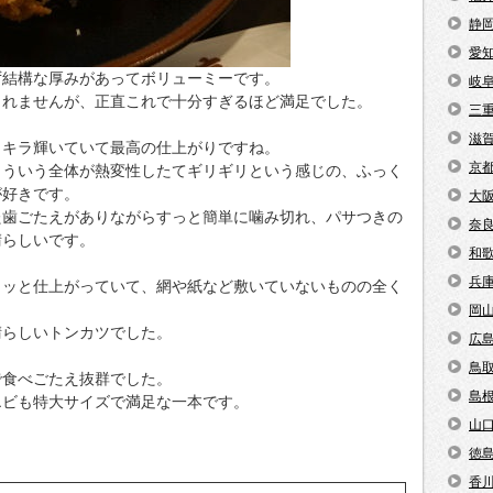
静
愛
ず結構な厚みがあってボリューミーです。
岐
しれませんが、正直これで十分すぎるほど満足でした。
三
滋
ラキラ輝いていて最高の仕上がりですね。
京
こういう全体が熱変性したてギリギリという感じの、ふっく
が好きです。
大
た歯ごたえがありながらすっと簡単に噛み切れ、パサつきの
奈
晴らしいです。
和
兵
クッと仕上がっていて、網や紙など敷いていないものの全く
岡
晴らしいトンカツでした。
広
鳥
で食べごたえ抜群でした。
島
エビも特大サイズで満足な一本です。
山
徳
香