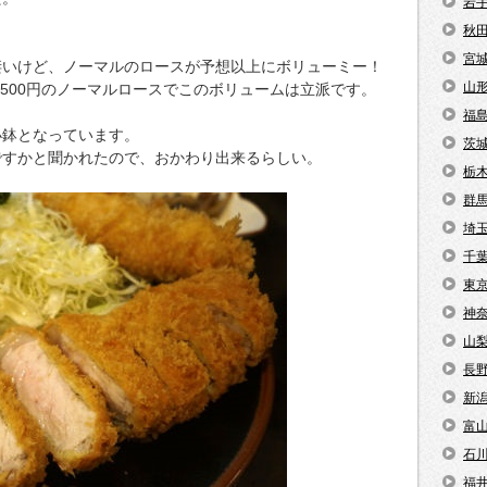
岩
秋
宮
凄いけど、ノーマルのロースが予想以上にボリューミー！
山
1500円のノーマルロースでこのボリュームは立派です。
福
小鉢となっています。
茨
ですかと聞かれたので、おかわり出来るらしい。
栃
群
埼
千
東
神
山
長
新
富
石
福