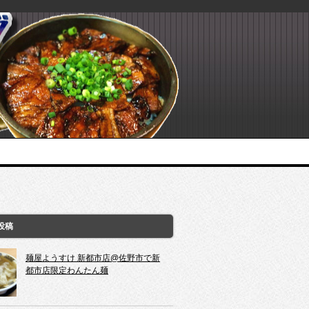
投稿
麺屋ようすけ 新都市店@佐野市で新
都市店限定わんたん麺