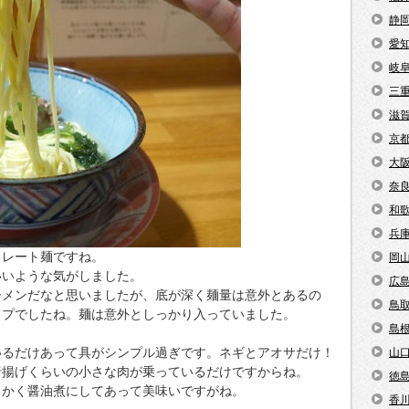
静
愛
岐
三
滋
京
大
奈
和
兵
トレート麺ですね。
岡
いいような気がしました。
広
ーメンだなと思いましたが、底が深く麺量は意外とあるの
鳥
イプでしたね。麺は意外としっかり入っていました。
島
いるだけあって具がシンプル過ぎです。ネギとアオサだけ！
山
唐揚げくらいの小さな肉が乗っているだけですからね。
徳
らかく醤油煮にしてあって美味いですがね。
香