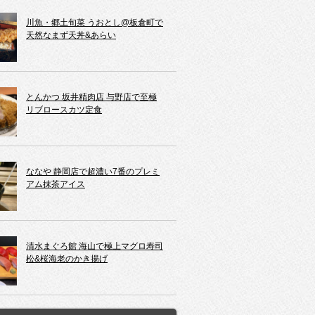
川魚・郷土旬菜 うおとし@板倉町で
天然なまず天丼&あらい
とんかつ 坂井精肉店 与野店で至極
リブロースカツ定食
ななや 静岡店で超濃い7番のプレミ
アム抹茶アイス
清水まぐろ館 海山で極上マグロ寿司
松&桜海老のかき揚げ