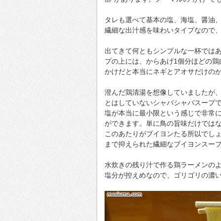
タレも選べて基本の塩、海塩、醤油
繊細な出汁感を味わいタイプなので
出てきて何ともシンプルな一杯では
プの上には、からあげ1個分ほどの鶏
かけだと本当にネギとアオサだけの
澄んだ鶏清湯を想像していましたが
とはしていないシャバシャバスープ
塩が本当に最小限という感じで非常
ができます。単に鳥の旨味だけでは
このあたりがブイヨンたる所以でし
まで抑えられた繊細なブイヨンスー
水炊きの残り汁で作る鶏ラーメンの
塩分が控えめなので、ゴリゴリの濃