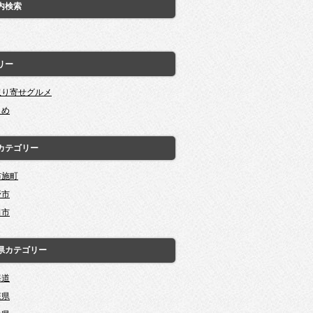
内検索
リー
取り寄せグルメ
とめ
カテゴリー
布施町
野市
田市
県カテゴリー
海道
森県