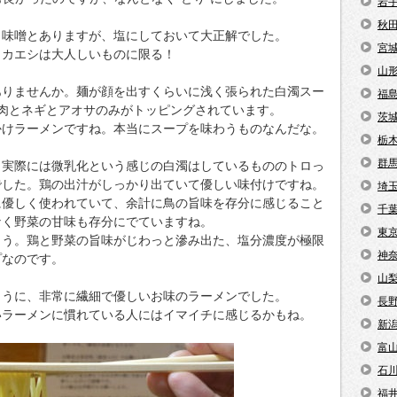
岩
秋
、味噌とありますが、塩にしておいて大正解でした。
宮
、カエシは大人しいものに限る！
山
ありませんか。麺が顔を出すくらいに浅く張られた白濁スー
福
肉とネギとアオサのみがトッピングされています。
茨
かけラーメンですね。本当にスープを味わうものなんだな。
栃
群
、実際には微乳化という感じの白濁はしているもののトロっ
でした。鶏の出汁がしっかり出ていて優しい味付けですね。
埼
に優しく使われていて、余計に鳥の旨味を存分に感じること
千
なく野菜の甘味も存分にでていますね。
東
ょう。鶏と野菜の旨味がじわっと滲み出た、塩分濃度が極限
神
プなのです。
山
ように、非常に繊細で優しいお味のラーメンでした。
長
いラーメンに慣れている人にはイマイチに感じるかもね。
新
富
石
福