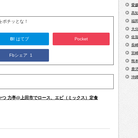
愛
高
をポチッとな！
福
大
佐
B!
はてブ
Pocket
長
宮
Fbシェア
1
熊
鹿
沖
かつ 力亭@上田市でロース、エビ（ミックス）定食