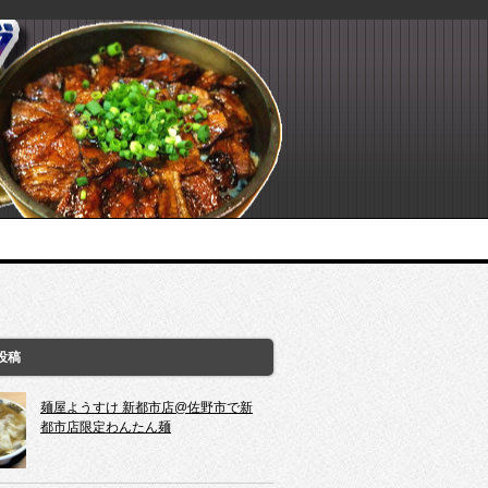
投稿
麺屋ようすけ 新都市店@佐野市で新
都市店限定わんたん麺