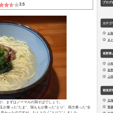
ブログ
3.5
カテゴ
お
ま
長野県
小
長
上
都道府
北
が、まずはノーマルの鶏そばでしょう。
玉が乗った”たま”、鶏ももが乗った”とり”、両方乗った”全
青
も良かったのですが、なんとなく”とり”にしました。