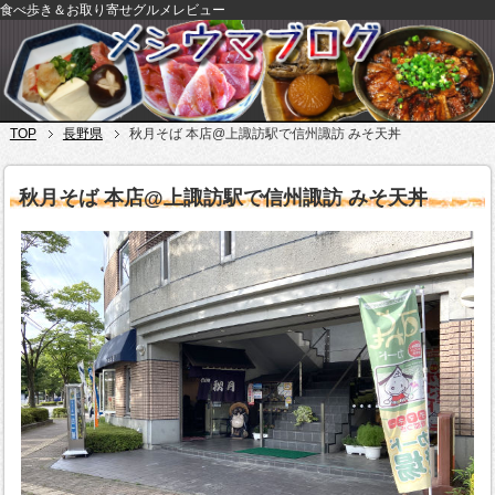
食べ歩き＆お取り寄せグルメレビュー
TOP
長野県
秋月そば 本店@上諏訪駅で信州諏訪 みそ天丼
秋月そば 本店@上諏訪駅で信州諏訪 みそ天丼