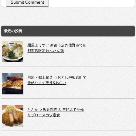
最近の投稿
麺屋ようすけ 新都市店@佐野市で新
都市店限定わんたん麺
川魚・郷土旬菜 うおとし@板倉町で
天然なまず天丼&あらい
とんかつ 坂井精肉店 与野店で至極
リブロースカツ定食