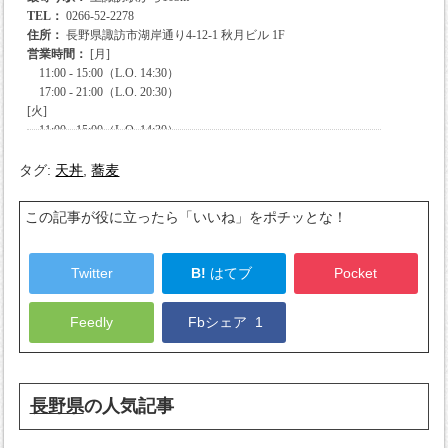
タグ:
天丼
,
蕎麦
この記事が役に立ったら「いいね」をポチッとな！
Twitter
B!
はてブ
Pocket
Feedly
Fbシェア
1
長野県
の人気記事