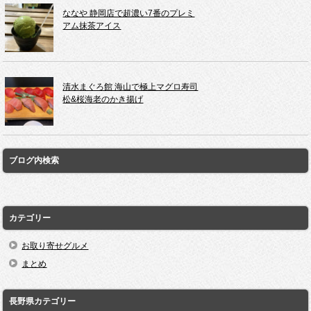
ななや 静岡店で超濃い7番のプレミ
アム抹茶アイス
清水まぐろ館 海山で極上マグロ寿司
松&桜海老のかき揚げ
ブログ内検索
カテゴリー
お取り寄せグルメ
まとめ
長野県カテゴリー