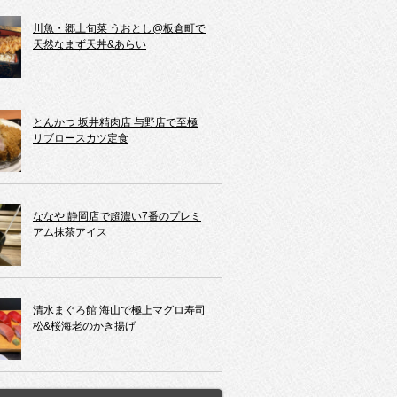
川魚・郷土旬菜 うおとし@板倉町で
天然なまず天丼&あらい
とんかつ 坂井精肉店 与野店で至極
リブロースカツ定食
ななや 静岡店で超濃い7番のプレミ
アム抹茶アイス
清水まぐろ館 海山で極上マグロ寿司
松&桜海老のかき揚げ