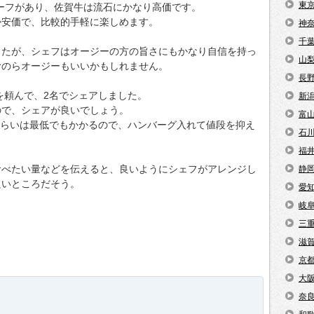
東
ーフがあり、佐賀牛は流石にかなり高価です。
か安価で、比較的手軽に楽しめます。
神
千
したが、シェフはオージーの方の旨さにもかなり自信を持っ
山
むのらオージーもいいかもしれません。
長
スを頼んで、2名でシェアしました。
新
ので、シェアが良いでしょう。
富
円くらいは最低でもかかるので、ハンバーグ入れて値段を抑え
石
。
福
食べたい量などを伝えると、良いようにシェフがアレンジし
静
良いところだそう。
愛
岐
三
滋
京
大
奈