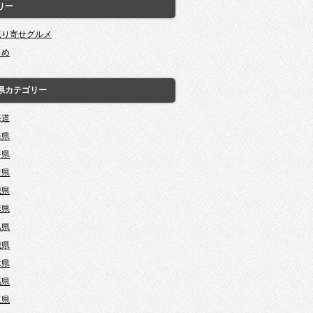
リー
取り寄せグルメ
とめ
県カテゴリー
海道
森県
手県
田県
城県
形県
島県
城県
木県
馬県
玉県