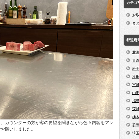
カテゴ
お
ま
都道府
北
青
岩
秋
宮
山
福
茨
栃
り、カウンターの方が客の要望を聞きながら色々内容をアレ
群
でお願いしました。
埼