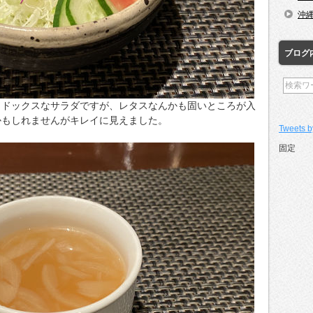
沖
ブログ
ソドックスなサラダですが、レタスなんかも固いところが入
かもしれませんがキレイに見えました。
Tweets b
固定