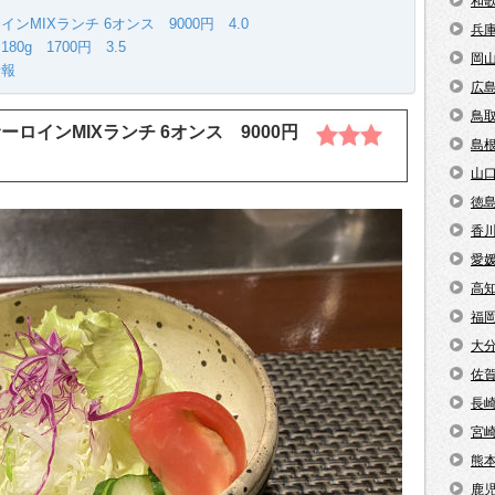
和
MIXランチ 6オンス 9000円 4.0
兵
g 1700円 3.5
岡
情報
広
鳥
ーロインMIXランチ 6オンス 9000円
島
山
徳
香
愛
高
福
大
佐
長
宮
熊
鹿