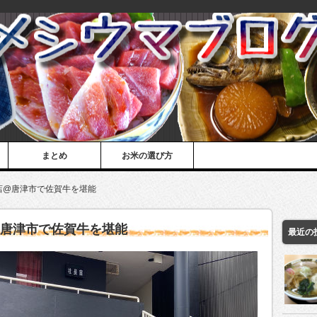
まとめ
お米の選び方
店@唐津市で佐賀牛を堪能
@唐津市で佐賀牛を堪能
最近の