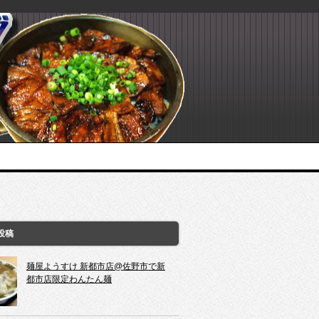
投稿
麺屋ようすけ 新都市店@佐野市で新
都市店限定わんたん麺