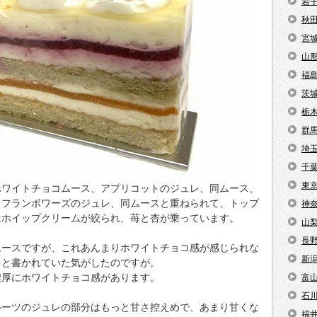
岩
秋
宮
山
福
茨
栃
群
埼
千
東
ホワイトチョコムース、アプリコットのジュレ、同ムース、
、フランボワーズのジュレ、同ムースと重ねられて、トップ
神
はホイップクリームが絞られ、苺と杏が乗っています。
山
長
ムースですが、これあんまりホワイトチョコ感が感じられな
新
スと書かれていた気がしたのですが。
濃厚にホワイトチョコ感があります。
富
石
ルーツのジュレの部分はもっと甘さ控えめで、あまり甘くな
福