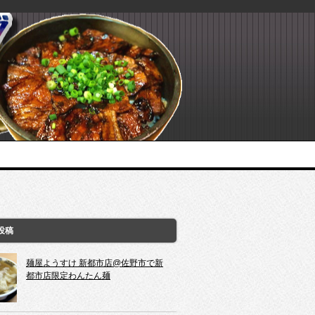
投稿
麺屋ようすけ 新都市店@佐野市で新
都市店限定わんたん麺