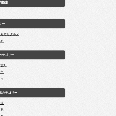
内検索
リー
取り寄せグルメ
とめ
カテゴリー
布施町
野市
田市
県カテゴリー
海道
森県