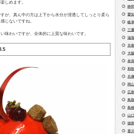
が楽しめます。
静
ですが、真ん中の方は上下から水分が浸透してしっとり柔ら
愛
は感じないですね。
岐
三
しい味わいですが、全体的に上質な味わいです。
滋
京
3.5
大
奈
和
兵
岡
広
鳥
島
山
徳
香