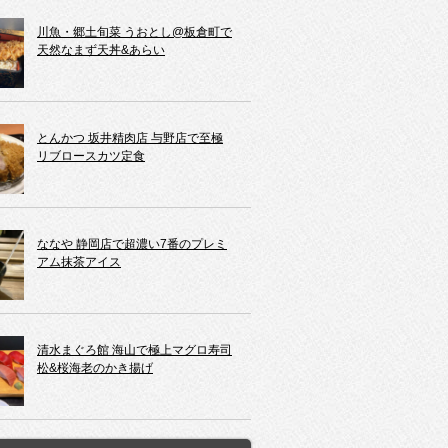
川魚・郷土旬菜 うおとし@板倉町で
天然なまず天丼&あらい
とんかつ 坂井精肉店 与野店で至極
リブロースカツ定食
ななや 静岡店で超濃い7番のプレミ
アム抹茶アイス
清水まぐろ館 海山で極上マグロ寿司
松&桜海老のかき揚げ