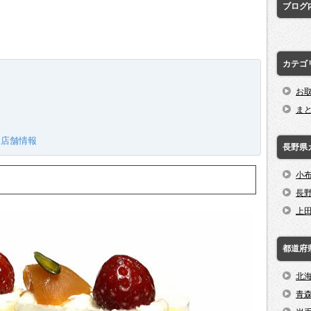
ブログ
カテゴ
お
ま
 店舗情報
長野県
小
長
上
都道府
北
青