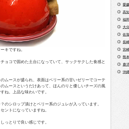
愛
高
福
大
佐
長
ケーキですね。
宮
熊
をチョコで固めた土台になっていて、サックサクした食感と
鹿
。
沖
ネのムースが盛られ、表面はベリー系の甘いゼリーでコーテ
ネのムースというだけあって、ほんのりと優しいチーズの風
ですね。上品な味わいです。
ー？のシロップ漬けとベリー系のジュレが入っています。
クセントになっていますね。
もしっとりで良い感じです。