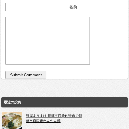
名前
最近の投稿
麺屋ようすけ 新都市店@佐野市で新
都市店限定わんたん麺