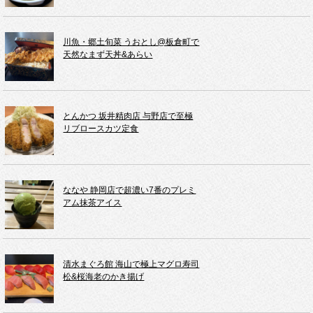
川魚・郷土旬菜 うおとし@板倉町で
天然なまず天丼&あらい
とんかつ 坂井精肉店 与野店で至極
リブロースカツ定食
ななや 静岡店で超濃い7番のプレミ
アム抹茶アイス
清水まぐろ館 海山で極上マグロ寿司
松&桜海老のかき揚げ