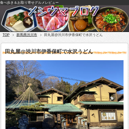
食べ歩き＆お取り寄せグルメレビュー
TOP
群馬県渋川市
田丸屋@渋川市伊香保町で水沢うどん
田丸屋@渋川市伊香保町で水沢うどん