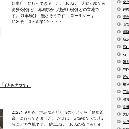
東
軒本店」に行ってきました。 お店は、大間々駅から
徒歩6分ほど、赤城駅から徒歩10分ほどの立地で
神
す。 駐車場は、無さそうです。 ロールケーキ
千
1130円 3.5 創業140・・・
山
長
新
富
石
福
静
愛
「ひもかわ」
岐
三
滋
京
2022年9月昼、群馬県みどり市のうどん屋「葛葉茶
大
寮」に行ってきました。 お店は、赤城駅から徒歩2
奈
分ほどの立地です。 駐車場は、お店の横にありま