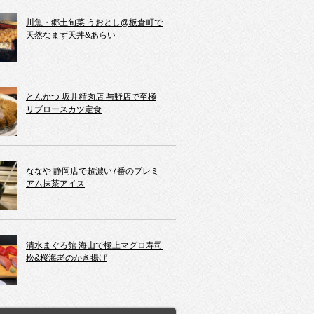
川魚・郷土旬菜 うおとし@板倉町で
天然なまず天丼&あらい
とんかつ 坂井精肉店 与野店で至極
リブロースカツ定食
ななや 静岡店で超濃い7番のプレミ
アム抹茶アイス
清水まぐろ館 海山で極上マグロ寿司
松&桜海老のかき揚げ