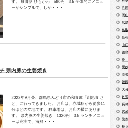
和
す。 麺御膳 ひもかわ 580円 3.5 全体的にメニュ
ーがシンプルで、しか・・・
兵
岡
広
鳥
島
山
徳
香
愛
チ 県内豚の生姜焼き
高
福
大
佐
2022年9月昼、群馬県みどり市の和食屋「創彩食 さ
と」に行ってきました。 お店は、赤城駅から徒歩11
長
分ほどの立地です。 駐車場は、お店の横にありま
宮
す。 県内豚の生姜焼き 1320円 3.5 ランチメニュ
熊
ーは充実で、海鮮・・・
鹿