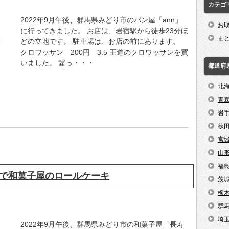
カテゴ
2022年9月午後、群馬県みどり市のパン屋「ann」
お
に行ってきました。 お店は、岩宿駅から徒歩23分ほ
ま
どの立地です。 駐車場は、お店の前にあります。
クロワッサン 200円 3.5 王道のクロワッサンを買
いました。 齧っ・・・
都道府
北
青
岩
秋
宮
山
福
で和菓子屋のロールケーキ
茨
栃
群
埼
2022年9月午後、群馬県みどり市の和菓子屋「長寿