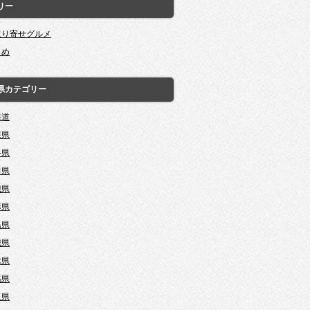
リー
取り寄せグルメ
とめ
県カテゴリー
海道
森県
手県
田県
城県
形県
島県
城県
木県
馬県
玉県