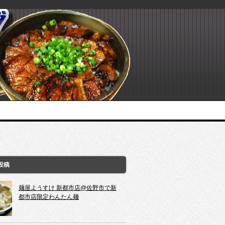
投稿
麺屋ようすけ 新都市店@佐野市で新
都市店限定わんたん麺