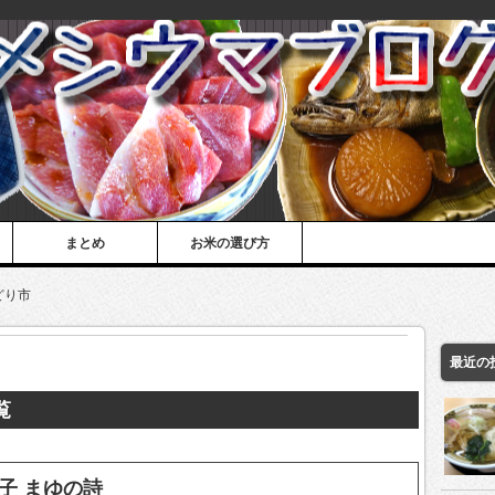
まとめ
お米の選び方
どり市
最近の
覧
子 まゆの詩