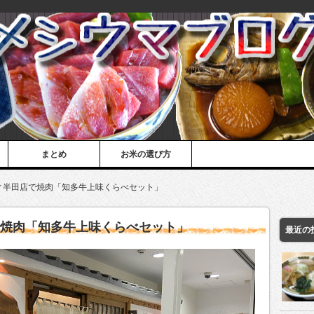
まとめ
お米の選び方
ィ半田店で焼肉「知多牛上味くらべセット」
で焼肉「知多牛上味くらべセット」
最近の