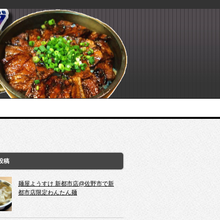
投稿
麺屋ようすけ 新都市店@佐野市で新
都市店限定わんたん麺