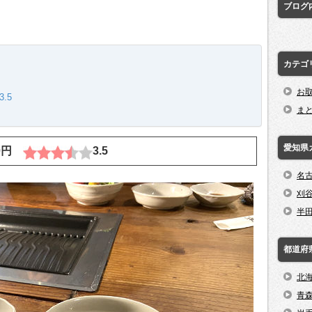
ブログ
カテゴ
お
.5
ま
愛知県
00円
3.5
名
刈
半
都道府
北
青