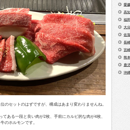
愛
高
福
大
佐
長
宮
熊
鹿
沖
上位のセットのはずですが、構成はあまり変わりませんね。
ってある一段と良い肉が2枚、手前にカルビ的な肉が4枚、
多牛のホルモンです。