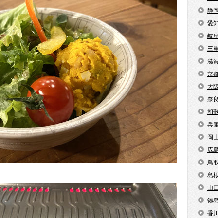
静
愛
岐
三
滋
京
大
奈
和
兵
岡
広
鳥
島
山
徳
香