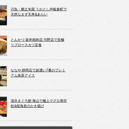
川魚・郷土旬菜 うおとし@板倉町で
天然なまず天丼&あらい
とんかつ 坂井精肉店 与野店で至極
リブロースカツ定食
ななや 静岡店で超濃い7番のプレミ
アム抹茶アイス
清水まぐろ館 海山で極上マグロ寿司
松&桜海老のかき揚げ