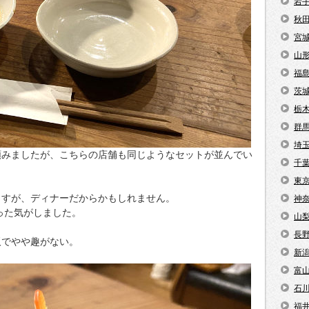
岩
秋
宮
山
福
茨
栃
群
埼
頼みましたが、こちらの店舗も同じようなセットが並んでい
千
東
ますが、ディナーだからかもしれません。
神
った気がしました。
山
長
板でやや趣がない。
新
富
石
福