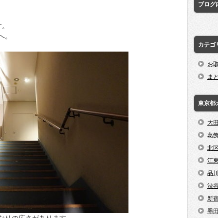
ブログ
す。
へ。
カテゴ
お
ま
東京都
大
葛
北
江
品
渋
新
墨
なりの広さがあります。