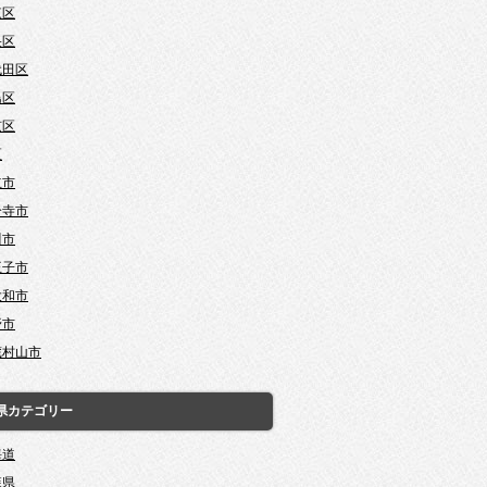
東区
央区
代田区
島区
京区
区
立市
分寺市
川市
王子市
大和市
野市
蔵村山市
県カテゴリー
海道
森県