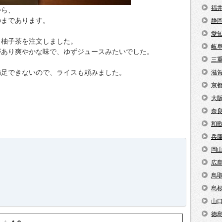
福
から、
のまであります。
静
愛
、柚子茶を注文しました。
岐
があり爽やかな味で、ゆずジュースみたいでした。
三
満足できないので、ライスも頼みました。
滋
京
大
奈
和
兵
岡
広
鳥
島
山
徳