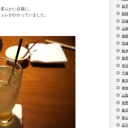
岩
な柔らかい豆腐に、
秋
ジュレがかかっていました。
宮
。
山
福
茨
栃
群
埼
千
東
神
山
長
新
富
石