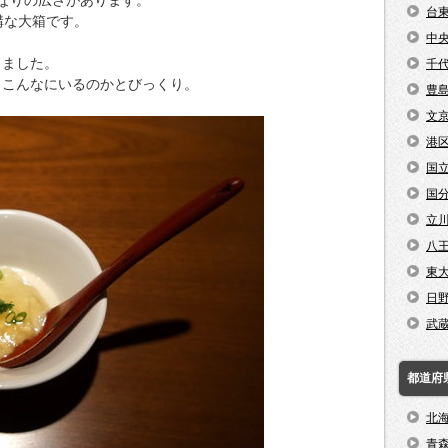
台
構な大箱です。
中
きました。
千
、こんなにいるのかとびっくり。
豊
文
港
国
国
立
八
東
日
武
都道府
北
青