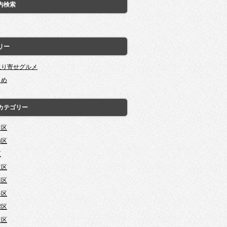
内検索
リー
取り寄せグルメ
とめ
カテゴリー
田区
飾区
区
東区
川区
谷区
宿区
田区