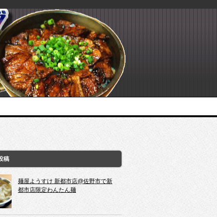
投稿
麺屋ようすけ 新都市店@佐野市で新
都市店限定わんたん麺