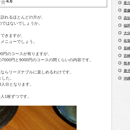
4.6
香
愛
を訪れるほとんどの方が、
高
むのではないでしょうか。
福
大
もできますが、
佐
スメニューでしょう。
長
000円のコースが有りますが、
宮
7000円と9000円のコースの間くらいの内容です。
熊
鹿
原ならリーズナブルに楽しめるわけです。
ました。
沖
3人分となります。
人1枚ずつです。