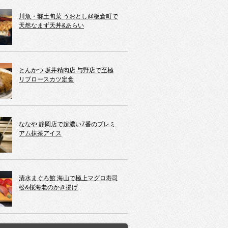
川魚・郷土旬菜 うおとし@板倉町で
天然なまず天丼&あらい
とんかつ 坂井精肉店 与野店で至極
リブロースカツ定食
ななや 静岡店で超濃い7番のプレミ
アム抹茶アイス
清水まぐろ館 海山で極上マグロ寿司
松&桜海老のかき揚げ