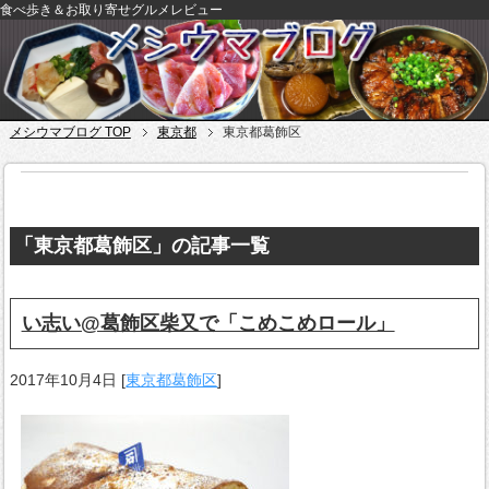
食べ歩き＆お取り寄せグルメレビュー
メシウマブログ TOP
東京都
東京都葛飾区
「東京都葛飾区」の記事一覧
い志い@葛飾区柴又で「こめこめロール」
2017年10月4日
[
東京都葛飾区
]