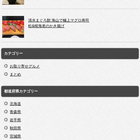
清水まぐろ館 海山で極上マグロ寿司
松&桜海老のかき揚げ
カテゴリー
お取り寄せグルメ
まとめ
都道府県カテゴリー
北海道
青森県
岩手県
秋田県
宮城県