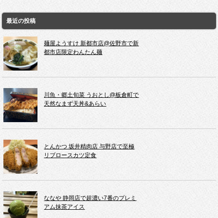
最近の投稿
麺屋ようすけ 新都市店@佐野市で新
都市店限定わんたん麺
川魚・郷土旬菜 うおとし@板倉町で
天然なまず天丼&あらい
とんかつ 坂井精肉店 与野店で至極
リブロースカツ定食
ななや 静岡店で超濃い7番のプレミ
アム抹茶アイス