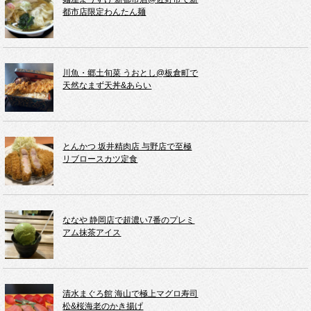
都市店限定わんたん麺
川魚・郷土旬菜 うおとし@板倉町で
天然なまず天丼&あらい
とんかつ 坂井精肉店 与野店で至極
リブロースカツ定食
ななや 静岡店で超濃い7番のプレミ
アム抹茶アイス
清水まぐろ館 海山で極上マグロ寿司
松&桜海老のかき揚げ