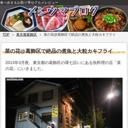
食べ歩き＆お取り寄せグルメレビュー
TOP
東京都葛飾区
菜の花@葛飾区で絶品の煮魚と大粒カキフライ
菜の花@葛飾区で絶品の煮魚と大粒カキフライ
2013年3月夜、東京都の葛飾区の環七沿いにある魚料理の店「菜
の花」にいきました。