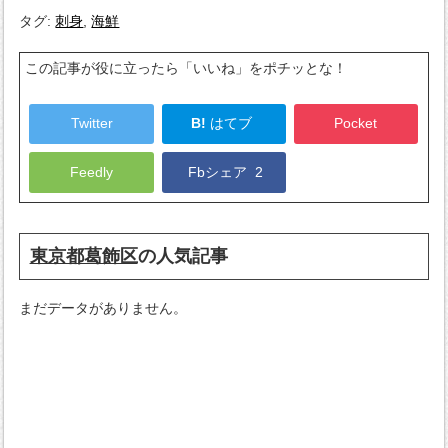
タグ:
刺身
,
海鮮
この記事が役に立ったら「いいね」をポチッとな！
Twitter
B!
はてブ
Pocket
Feedly
Fbシェア
2
東京都葛飾区
の人気記事
まだデータがありません。