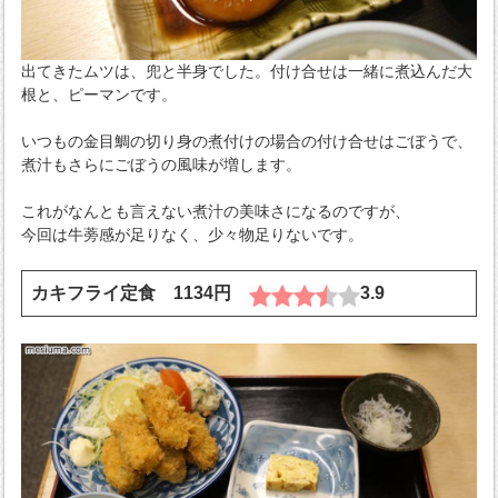
出てきたムツは、兜と半身でした。付け合せは一緒に煮込んだ大
根と、ピーマンです。
いつもの金目鯛の切り身の煮付けの場合の付け合せはごぼうで、
煮汁もさらにごぼうの風味が増します。
これがなんとも言えない煮汁の美味さになるのですが、
今回は牛蒡感が足りなく、少々物足りないです。
カキフライ定食 1134円
3.9