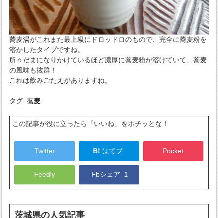
蕎麦湯がこれまた最上級にドロッドロのもので、完全に蕎麦粉を
溶かしたタイプですね。
所々だまになりかけているほど濃厚に蕎麦粉が溶けていて、蕎麦
の風味も抜群！
これは飲みごたえがありますね。
タグ:
蕎麦
この記事が役に立ったら「いいね」をポチッとな！
Twitter
B!
はてブ
Pocket
Feedly
Fbシェア
1
茨城県
の人気記事