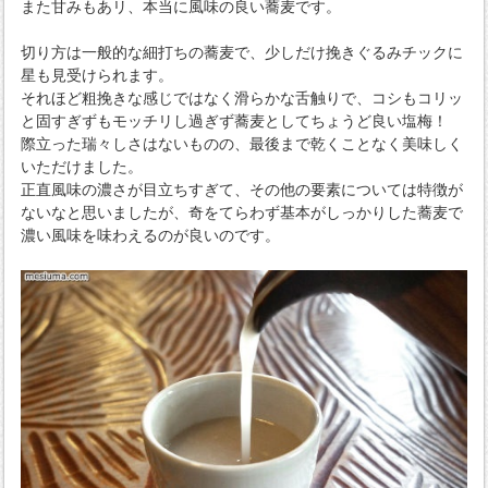
また甘みもあリ、本当に風味の良い蕎麦です。
切り方は一般的な細打ちの蕎麦で、少しだけ挽きぐるみチックに
星も見受けられます。
それほど粗挽きな感じではなく滑らかな舌触りで、コシもコリッ
と固すぎずもモッチリし過ぎず蕎麦としてちょうど良い塩梅！
際立った瑞々しさはないものの、最後まで乾くことなく美味しく
いただけました。
正直風味の濃さが目立ちすぎて、その他の要素については特徴が
ないなと思いましたが、奇をてらわず基本がしっかりした蕎麦で
濃い風味を味わえるのが良いのです。