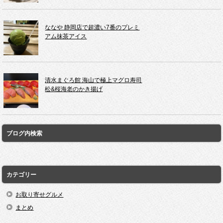
ななや 静岡店で超濃い7番のプレミ
アム抹茶アイス
清水まぐろ館 海山で極上マグロ寿司
松&桜海老のかき揚げ
ブログ内検索
カテゴリー
お取り寄せグルメ
まとめ