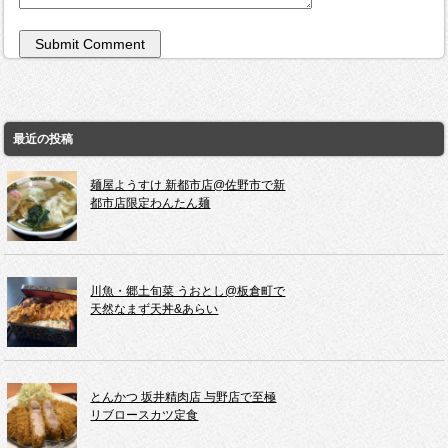
最近の投稿
麺屋ようすけ 新都市店@佐野市で新
都市店限定わんたん麺
川魚・郷土旬菜 うおとし@板倉町で
天然なまず天丼&あらい
とんかつ 坂井精肉店 与野店で至極
リブロースカツ定食