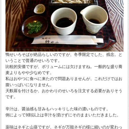
鴨せいろそばが絶品らしいのですが、冬季限定でした、残念。と
いうことで普通のせいろです。
比較的安価ですが、ボリュームには欠けますね。一般的な盛り蕎
麦よりもやや少なめです。
私はおやつに食べに来たので問題ありませんが、これだけではお
腹いっぱいになりません。
天麩羅を付けるか、おかわりのせいろを注文する必要がありそう
です。
辛汁は、醤油感も甘みもハッキリした味の濃いものです。
例によって9割以上は辛汁を浸けずにそのままいただきました。
薬味はネギと山葵ですが、ネギが万能ネギの様に細いのが変わっ