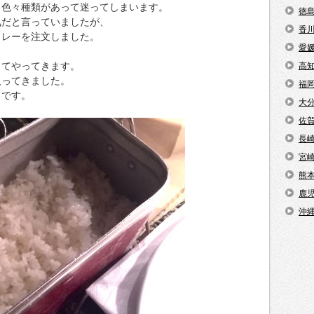
、色々種類があって迷ってしまいます。
徳
気だと言っていましたが、
香
カレーを注文しました。
愛
ってやってきます。
高
入ってきました。
福
うです。
大
佐
長
宮
熊
鹿
沖