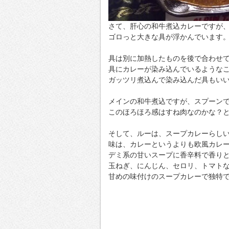
さて、肝心の和牛煮込カレーですが
ゴロっと大きな具が浮かんでいます
具は別に加熱したものを後で合わせ
具にカレーが染み込んでいるような
ガッツリ煮込んで染み込んだ具もい
メインの和牛煮込ですが、スプーン
このほろほろ感はすね肉なのかな？
そして、ルーは、スープカレーらし
味は、カレーというよりも欧風カレ
デミ系の甘いスープに香辛料で香り
玉ねぎ、にんじん、セロリ、トマト
甘めの味付けのスープカレーで独特