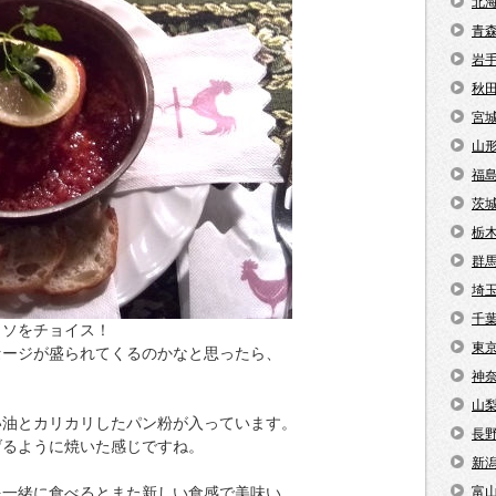
北
青
岩
秋
宮
山
福
茨
栃
群
埼
千
リソをチョイス！
東
セージが盛られてくるのかなと思ったら、
神
山
い油とカリカリしたパン粉が入っています。
長
げるように焼いた感じですね。
新
を一緒に食べるとまた新しい食感で美味い。
富