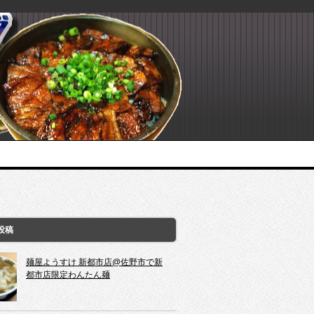
投稿
麺屋ようすけ 新都市店@佐野市で新
都市店限定わんたん麺