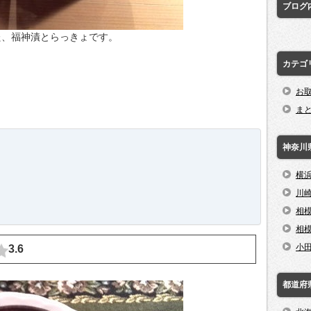
ブログ
た、福神漬とらっきょです。
カテゴ
お
ま
神奈川
横
川
相
相
小
3.6
都道府