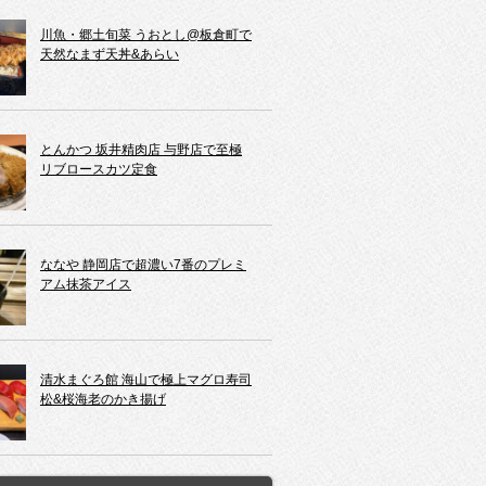
川魚・郷土旬菜 うおとし@板倉町で
天然なまず天丼&あらい
とんかつ 坂井精肉店 与野店で至極
リブロースカツ定食
ななや 静岡店で超濃い7番のプレミ
アム抹茶アイス
清水まぐろ館 海山で極上マグロ寿司
松&桜海老のかき揚げ