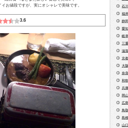
とイイお値段ですが、実にオシャレで美味です。
石
福
3.6
静
愛
岐
三
滋
京
大
奈
和
兵
岡
広
鳥
島
山