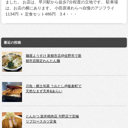
ました。 お店は、早川駅から徒歩7分程度の立地です。 駐車場
は、お店の横にあります。 小田原港わらべ自慢のアジフライ
1134円 ＋ 定食セット486円 3.4・・・
最近の投稿
麺屋ようすけ 新都市店@佐野市で新
都市店限定わんたん麺
川魚・郷土旬菜 うおとし@板倉町で
天然なまず天丼&あらい
とんかつ 坂井精肉店 与野店で至極
リブロースカツ定食