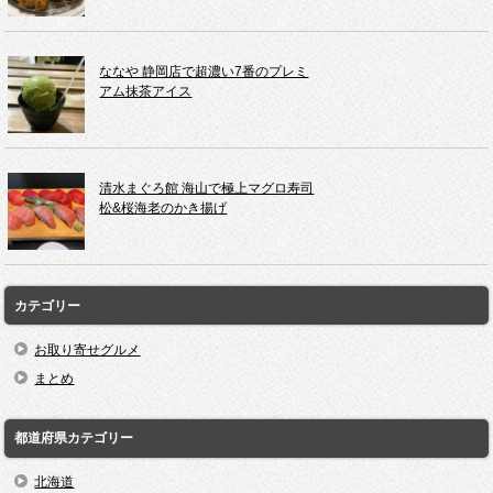
ななや 静岡店で超濃い7番のプレミ
アム抹茶アイス
清水まぐろ館 海山で極上マグロ寿司
松&桜海老のかき揚げ
カテゴリー
お取り寄せグルメ
まとめ
都道府県カテゴリー
北海道