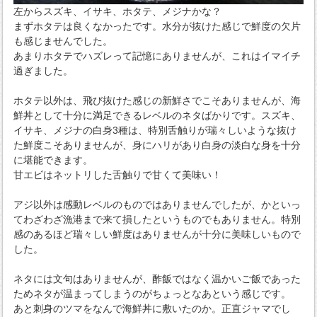
左からスズキ、イサキ、ホタテ、メジナかな？
まずホタテは良くなかったです。水分が抜けた感じで鮮度の欠片
も感じませんでした。
あまりホタテでハズレって記憶にありませんが、これはイマイチ
過ぎました。
ホタテ以外は、飛び抜けた感じの新鮮さでこそありませんが、海
鮮丼として十分に満足できるレベルのネタばかりです。スズキ、
イサキ、メジナの白身3種は、特別舌触りが瑞々しいような抜け
た鮮度こそありませんが、身にハリがあり白身の淡白な身を十分
に堪能できます。
甘エビはネットリした舌触りで甘くて美味い！
アジ以外は感動レベルのものではありませんでしたが、かといっ
てわざわざ漁港まで来て損したというものでもありません。特別
感のあるほど瑞々しい鮮度はありませんが十分に美味しいもので
した。
ネタには文句はありませんが、酢飯ではなく温かいご飯であった
ためネタが温まってしまうのがちょっとなあという感じです。
あと刺身のツマをなんで海鮮丼に敷いたのか。正直ジャマでし