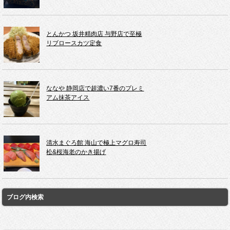
とんかつ 坂井精肉店 与野店で至極
リブロースカツ定食
ななや 静岡店で超濃い7番のプレミ
アム抹茶アイス
清水まぐろ館 海山で極上マグロ寿司
松&桜海老のかき揚げ
ブログ内検索