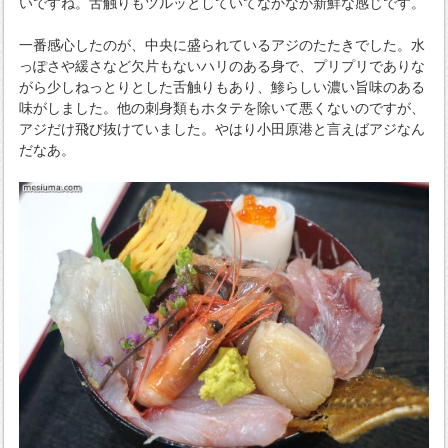
いですね。舌触りもツルッとしていてなかなか新鮮な感じです。
一番感心したのが、中央に盛られているアジのたたきでした。水
っぽさや緩さなど欠片もないハリのある身で、プリプリでありな
がら少しねっとりとした舌触りもあり、鯵らしい濃い旨味のある
味がしました。他の刺身類もホタテを除いて悪くないのですが、
アジだけ飛び抜けていました。やはり小田原港と言えばアジなん
だなあ。