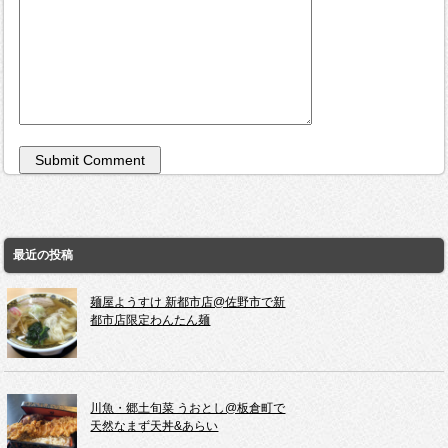
最近の投稿
麺屋ようすけ 新都市店@佐野市で新
都市店限定わんたん麺
川魚・郷土旬菜 うおとし@板倉町で
天然なまず天丼&あらい