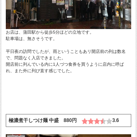
お店は、蒲田駅から徒歩5分ほどの立地です。
駐車場は、無さそうです。
平日夜の訪問でしたが、雨ということもあリ開店前の列は数名
で、問題なく入店できました。
開店前に列んでいる内に1人づつ食券を買うように店内に呼ば
れ、また外に列び直す感じでした。
極濃煮干しつけ麺 中盛 880円
3.6