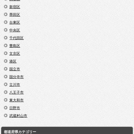
新宿区
墨田区
台東区
中央区
千代田区
豊島区
文京区
港区
国立市
国分寺市
立川市
八王子市
東大和市
日野市
武蔵村山市
都道府県カテゴリー