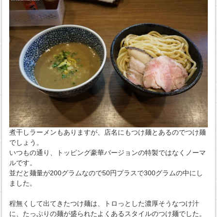
煮干しラーメンもありますが、店名にもつけ麺とあるのでつけ麺
でしょう。
いつもの通り、トッピング豪華バージョンの特製ではなくノーマ
ルです。
並だと麺量が200グラムなので50円プラスで300グラムの中にし
ました。
程無くして出てきたつけ麺は、トロっとした濃厚そうなつけ汁
に、たっぷりの麺が盛られたよくあるスタイルのつけ麺でした。