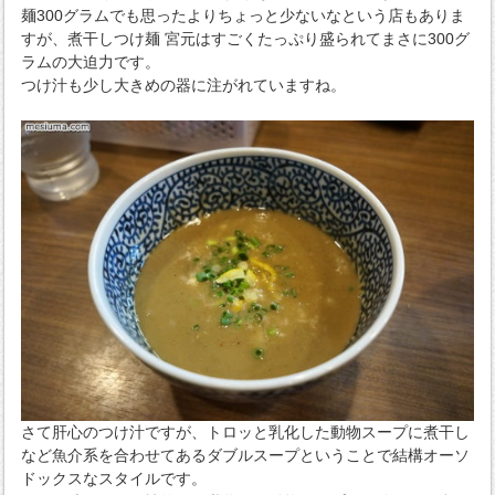
麺300グラムでも思ったよりちょっと少ないなという店もありま
すが、煮干しつけ麺 宮元はすごくたっぷり盛られてまさに300グ
ラムの大迫力です。
つけ汁も少し大きめの器に注がれていますね。
さて肝心のつけ汁ですが、トロッと乳化した動物スープに煮干し
など魚介系を合わせてあるダブルスープということで結構オーソ
ドックスなスタイルです。