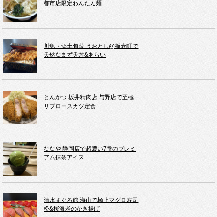
都市店限定わんたん麺
川魚・郷土旬菜 うおとし@板倉町で
天然なまず天丼&あらい
とんかつ 坂井精肉店 与野店で至極
リブロースカツ定食
ななや 静岡店で超濃い7番のプレミ
アム抹茶アイス
清水まぐろ館 海山で極上マグロ寿司
松&桜海老のかき揚げ