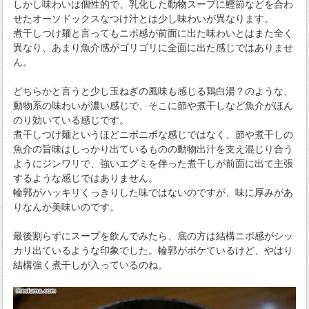
しかし味わいは個性的で、乳化した動物スープに鰹節などを合わ
せたオーソドックスなつけ汁とは少し味わいが異なります。
煮干しつけ麺と言ってもニボ感が前面に出た味わいとはまた全く
異なり、あまり魚介感がゴリゴリに全面に出た感じではありませ
ん。
どちらかと言うと少し玉ねぎの風味も感じる鶏白湯？のような、
動物系の味わいが濃い感じで、そこに節や煮干しなど魚介がほん
のり効いている感じです。
煮干しつけ麺というほどニボニボな感じではなく、節や煮干しの
魚介の旨味はしっかり出ているものの動物出汁を支え混じり合う
ようにジンワリで、強いエグミを伴った煮干しが前面に出て主張
するような感じではありません。
輪郭がハッキリくっきりした味ではないのですが、味に厚みがあ
りなんか美味いのです。
最後割らずにスープを飲んでみたら、底の方は結構ニボ感がシッ
カリ出ているような印象でした。輪郭がボケているけど、やはり
結構強く煮干しが入っているのね。