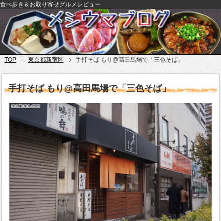
食べ歩き＆お取り寄せグルメレビュー
TOP
東京都新宿区
手打そば もり@高田馬場で「三色そば」
手打そば もり@高田馬場で「三色そば」