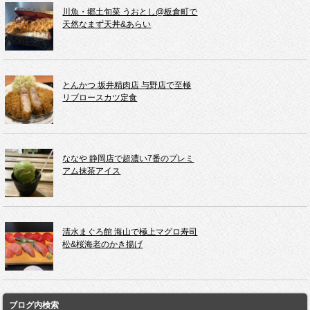
川魚・郷土旬菜 うおとし@板倉町で
天然なまず天丼&あらい
とんかつ 坂井精肉店 与野店で至極
リブロースカツ定食
ななや 静岡店で超濃い7番のプレミ
アム抹茶アイス
清水まぐろ館 海山で極上マグロ寿司
松&桜海老のかき揚げ
ブログ内検索