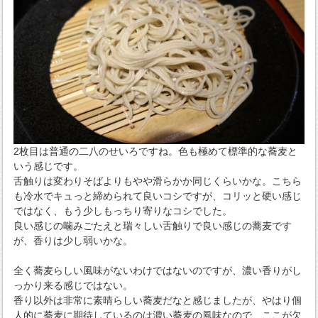
2枚目は普通の二八のせいろですね。色も極めて標準的な蕎麦と
いう感じです。
舌触りは変わりそばよりもやや滑らかか同じくらいかな。こちら
も冷水でキュっと締められて良いコシですが、コリッと硬い感じ
ではなく、もう少しもっちり寄りなコシでした。
良い感じの噛みごたえと瑞々しい舌触りで良い感じの蕎麦です
が、香りは少し弱いかな。
全く蕎麦らしい風味がないわけではないのですが、濃い香りがし
っかり来る感じではない。
香り以外は非常に素晴らしい蕎麦だなと感じましたが、やはり個
人的に蕎麦に期待しているのは濃い蕎麦の風味なので、ここが欠