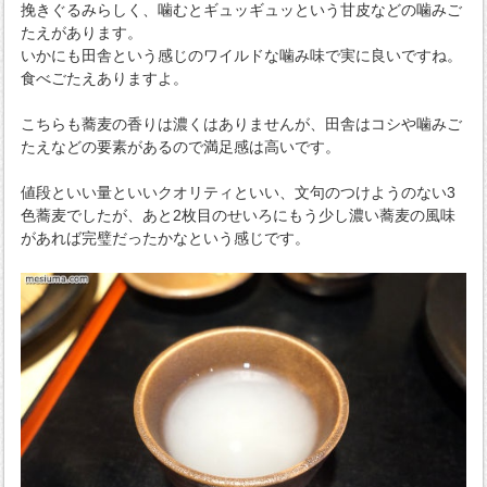
挽きぐるみらしく、噛むとギュッギュッという甘皮などの噛みご
たえがあります。
いかにも田舎という感じのワイルドな噛み味で実に良いですね。
食べごたえありますよ。
こちらも蕎麦の香りは濃くはありませんが、田舎はコシや噛みご
たえなどの要素があるので満足感は高いです。
値段といい量といいクオリティといい、文句のつけようのない3
色蕎麦でしたが、あと2枚目のせいろにもう少し濃い蕎麦の風味
があれば完璧だったかなという感じです。