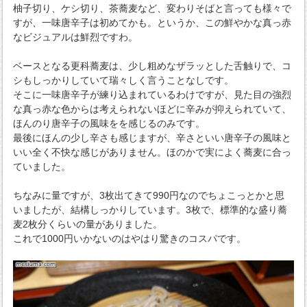
柚子切り、ケシ切り、茶蕎麦など、変わりそばと言っても様々で
すが、一味唐辛子は初めてかも。というか、この鮮やかな真っ赤
なビジュアルは鮮烈ですわ。
ベースとなる更科蕎麦は、少し粗めなザラッとした舌触りで、コ
シもしっかりしていて瑞々しく言うことなしです。
そこに一味唐辛子が練り込まれているわけですが、見た目の強烈
な真っ赤な色からは考えられないほどに辛みが抑えられていて、
ほんのり唐辛子の風味をを感じるのみです。
最後にほんの少し辛さも感じますが、辛さといい唐辛子の風味と
いい全く不快な感じがありません。ほのかで実によく蕎麦に合っ
ていました。
ちなみに量ですが、3枚出てきて990円なのでちょこっとかと思
いましたが、結構しっかりしています。3枚で、標準的な盛り蕎
麦2枚分くらいの量がありました。
これで1000円いかないのはやはり驚きのコスパです。