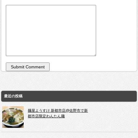
最近の投稿
麺屋ようすけ 新都市店@佐野市で新
都市店限定わんたん麺