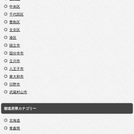
中央区
千代田区
豊島区
文京区
港区
国立市
国分寺市
立川市
八王子市
東大和市
日野市
武蔵村山市
都道府県カテゴリー
北海道
青森県