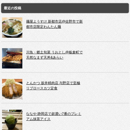
最近の投稿
麺屋ようすけ 新都市店@佐野市で新
都市店限定わんたん麺
川魚・郷土旬菜 うおとし@板倉町で
天然なまず天丼&あらい
とんかつ 坂井精肉店 与野店で至極
リブロースカツ定食
ななや 静岡店で超濃い7番のプレミ
アム抹茶アイス