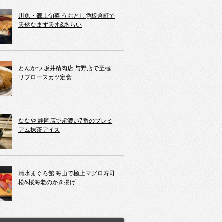
川魚・郷土旬菜 うおとし@板倉町で
天然なまず天丼&あらい
とんかつ 坂井精肉店 与野店で至極
リブロースカツ定食
ななや 静岡店で超濃い7番のプレミ
アム抹茶アイス
清水まぐろ館 海山で極上マグロ寿司
松&桜海老のかき揚げ