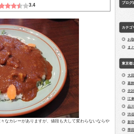
ブログ
3.4
カテゴ
お
ま
東京都
大
葛
北
江
品
渋
様々なカレーがありますが、値段も大して変わらないならや
新
墨