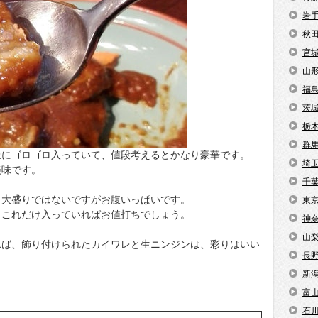
岩
秋
宮
山
福
茨
栃
群
上にゴロゴロ入っていて、値段考えるとかなり豪華です。
埼
美味です。
千
。大盛りではないですがお腹いっぱいです。
東
もこれだけ入っていればお値打ちでしょう。
神
山
れば、飾り付けられたカイワレと生ニンジンは、彩りはいい
長
新
富
石