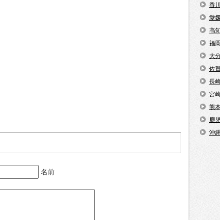
香
愛
高
福
大
佐
長
宮
熊
鹿
沖
名前