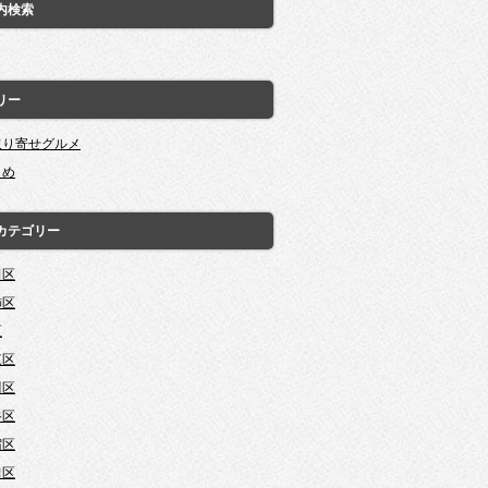
内検索
リー
取り寄せグルメ
とめ
カテゴリー
田区
飾区
区
東区
川区
谷区
宿区
田区