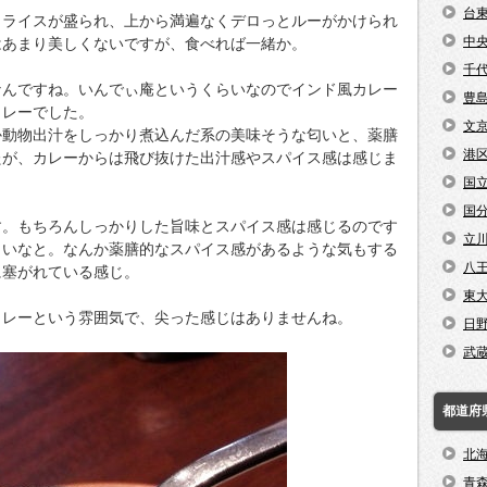
台
とライスが盛られ、上から満遍なくデロっとルーがかけられ
中
はあまり美しくないですが、食べれば一緒か。
千
なんですね。いんでぃ庵というくらいなのでインド風カレー
豊
カレーでした。
文
か動物出汁をしっかり煮込んだ系の美味そうな匂いと、薬膳
港
たが、カレーからは飛び抜けた出汁感やスパイス感は感じま
国
国
す。もちろんしっかりした旨味とスパイス感は感じるのです
立
しいなと。なんか薬膳的なスパイス感があるような気もする
八
に塞がれている感じ。
東
カレーという雰囲気で、尖った感じはありませんね。
日
武
都道府
北
青