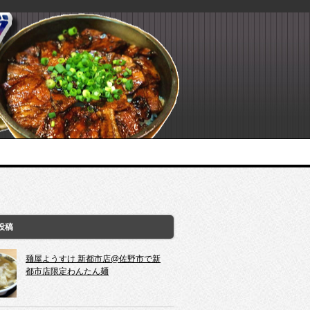
投稿
麺屋ようすけ 新都市店@佐野市で新
都市店限定わんたん麺