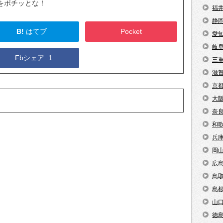
をポチッとな！
福
静
B!
はてブ
Pocket
愛
岐
Fbシェア
1
三
滋
京
大
奈
和
兵
岡
広
鳥
島
山
徳