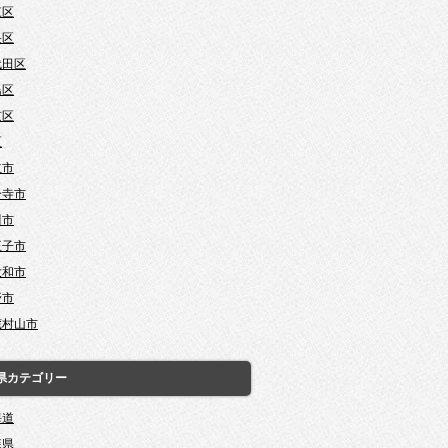
東区
央区
代田区
島区
京区
区
立市
分寺市
川市
王子市
大和市
野市
蔵村山市
県カテゴリー
海道
森県