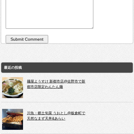
最近の投稿
麺屋ようすけ 新都市店@佐野市で新
都市店限定わんたん麺
川魚・郷土旬菜 うおとし@板倉町で
天然なまず天丼&あらい