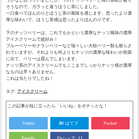
そうなので、ガラッと違うほうじ茶にしました。
一口食べてほんのりとほうじ茶の風味を感じます。思ったより濃
厚な味わいで、ほうじ茶感は思ったよりほんのりです。
下のナッツベリーは、これでもかという濃厚なナッツ風味の濃厚
アイスクリームで超好み！
ブルーベリーやクランベリーなど瑞々しい大粒ベリー類も散らさ
れていますが、それよりも何よりもナッツの濃厚な味わいが前面
に出て、ベリーは霞んでしまいます。
ナッツ系のアイスクリームでもここまでしっかりナッツ感が濃厚
なものは早々ありません。
これは当たりでしたね！
タグ:
アイスクリーム
この記事が役に立ったら「いいね」をポチッとな！
Twitter
B!
はてブ
Pocket
Feedly
Fbシェア
11