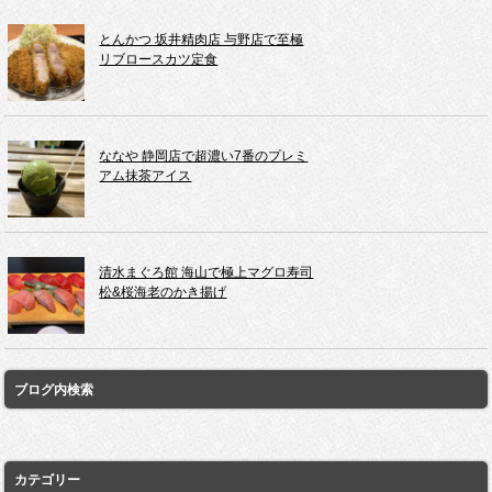
とんかつ 坂井精肉店 与野店で至極
リブロースカツ定食
ななや 静岡店で超濃い7番のプレミ
アム抹茶アイス
清水まぐろ館 海山で極上マグロ寿司
松&桜海老のかき揚げ
ブログ内検索
カテゴリー