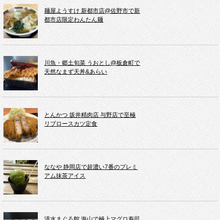
麺屋ようすけ 新都市店@佐野市で新
都市店限定わんたん麺
川魚・郷土旬菜 うおとし@板倉町で
天然なまず天丼&あらい
とんかつ 坂井精肉店 与野店で至極
リブロースカツ定食
ななや 静岡店で超濃い7番のプレミ
アム抹茶アイス
清水まぐろ館 海山で極上マグロ寿司