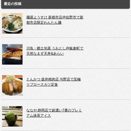
最近の投稿
麺屋ようすけ 新都市店@佐野市で新
都市店限定わんたん麺
川魚・郷土旬菜 うおとし@板倉町で
天然なまず天丼&あらい
とんかつ 坂井精肉店 与野店で至極
リブロースカツ定食
ななや 静岡店で超濃い7番のプレミ
アム抹茶アイス