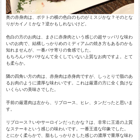
奥の赤身肉は、ポテトの横の色白のものがミスジかな？そのとな
りがカイノミかな？逆かもしれないけど。
色白の方のお肉は、まさに赤身肉という感じの超サッパリな味わ
いのお肉で、結構しっかりめのミディアムの焼き方もあるのかも
知れませんが、一番パサ寄りの食感でした。
もちろんパサパサなんて全くしていない上質なお肉ですよ。とて
も柔らか。
隣の四角い方の肉は、赤身肉は赤身肉ですが、しっとりで脂のあ
るお肉のように濃厚な味わいです。これは厳選の方に全く負けな
いくらいの美味さでした。
手前の厳選肉は左から、リブロース、ヒレ、タンだったと思いま
す。
リブロース？いやサーロインだったかな？は、非常に王道の上質
なステーキという感じの味わいです。一番王道な印象でした。
とにかく柔らかで、脂もしっかりさした感じの濃厚で重厚な味わ