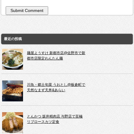
最近の投稿
麺屋ようすけ 新都市店@佐野市で新
都市店限定わんたん麺
川魚・郷土旬菜 うおとし@板倉町で
天然なまず天丼&あらい
とんかつ 坂井精肉店 与野店で至極
リブロースカツ定食