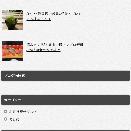
ななや 静岡店で超濃い7番のプレミ
アム抹茶アイス
清水まぐろ館 海山で極上マグロ寿司
松&桜海老のかき揚げ
ブログ内検索
カテゴリー
お取り寄せグルメ
まとめ