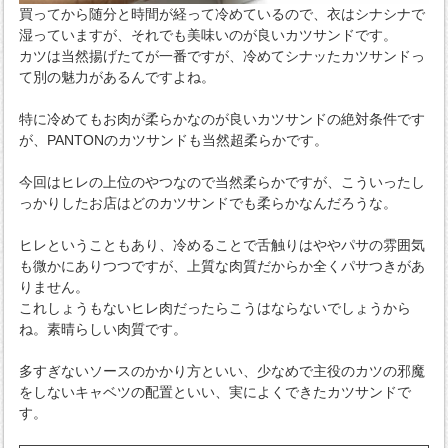
買ってから随分と時間が経って冷めているので、衣はシナシナで
湿っていますが、それでも美味いのが良いカツサンドです。
カツは当然揚げたてが一番ですが、冷めてシナッたカツサンドっ
て別の魅力があるんですよね。
特に冷めてもお肉が柔らかなのが良いカツサンドの絶対条件です
が、PANTONのカツサンドも当然超柔らかです。
今回はヒレの上位のやつなので当然柔らかですが、こういったし
っかりしたお店はどのカツサンドでも柔らかなんだろうな。
ヒレということもあり、冷めることで舌触りはややパサの雰囲気
も微かにありつつですが、上質な肉質だからか全くパサつきがあ
りません。
これしょうもないヒレ肉だったらこうはならないでしょうから
ね。素晴らしい肉質です。
多すぎないソースのかかり方といい、少なめで主役のカツの邪魔
をしないキャベツの配置といい、実によくできたカツサンドで
す。