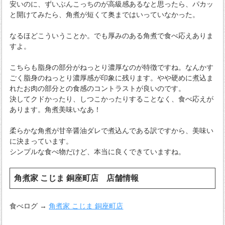
安いのに、ずいぶんこっちのが高級感あるなと思ったら、パカッ
と開けてみたら、角煮が短くて奥まではいっていなかった。
なるほどこういうことか。でも厚みのある角煮で食べ応えありま
すよ。
こちらも脂身の部分がねっとり濃厚なのが特徴ですね。なんかす
ごく脂身のねっとり濃厚感が印象に残ります。やや硬めに煮込ま
れたお肉の部分との食感のコントラストが良いのです。
決してクドかったり、しつこかったりすることなく、食べ応えが
あります。角煮美味いなあ！
柔らかな角煮が甘辛醤油ダレで煮込んである訳ですから、美味い
に決まっています。
シンプルな食べ物だけど、本当に良くできていますね。
角煮家 こじま 銅座町店 店舗情報
食べログ →
角煮家 こじま 銅座町店