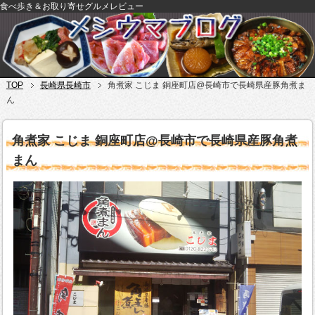
食べ歩き＆お取り寄せグルメレビュー
TOP
長崎県長崎市
角煮家 こじま 銅座町店@長崎市で長崎県産豚角煮ま
ん
角煮家 こじま 銅座町店@長崎市で長崎県産豚角煮
まん