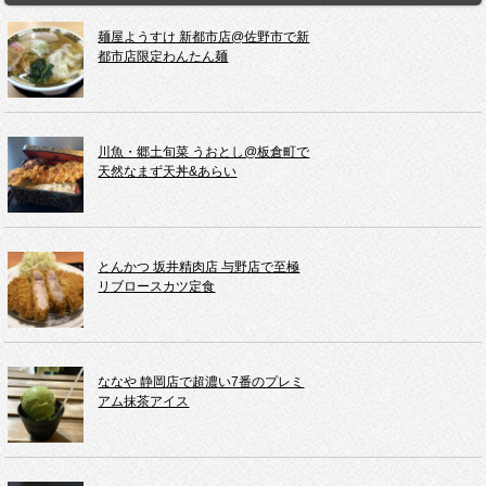
麺屋ようすけ 新都市店@佐野市で新
都市店限定わんたん麺
川魚・郷土旬菜 うおとし@板倉町で
天然なまず天丼&あらい
とんかつ 坂井精肉店 与野店で至極
リブロースカツ定食
ななや 静岡店で超濃い7番のプレミ
アム抹茶アイス