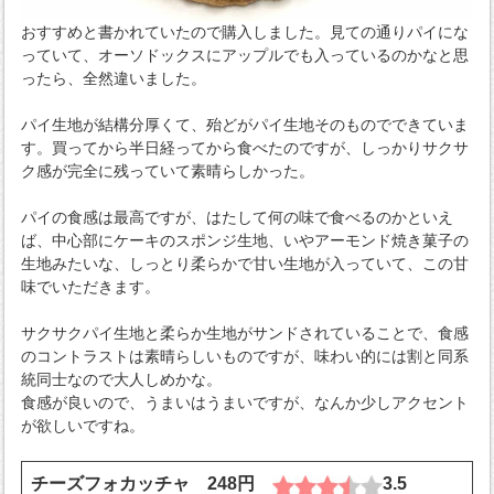
おすすめと書かれていたので購入しました。見ての通りパイにな
っていて、オーソドックスにアップルでも入っているのかなと思
ったら、全然違いました。
パイ生地が結構分厚くて、殆どがパイ生地そのものでできていま
す。買ってから半日経ってから食べたのですが、しっかりサクサ
ク感が完全に残っていて素晴らしかった。
パイの食感は最高ですが、はたして何の味で食べるのかといえ
ば、中心部にケーキのスポンジ生地、いやアーモンド焼き菓子の
生地みたいな、しっとり柔らかで甘い生地が入っていて、この甘
味でいただきます。
サクサクパイ生地と柔らか生地がサンドされていることで、食感
のコントラストは素晴らしいものですが、味わい的には割と同系
統同士なので大人しめかな。
食感が良いので、うまいはうまいですが、なんか少しアクセント
が欲しいですね。
チーズフォカッチャ 248円
3.5