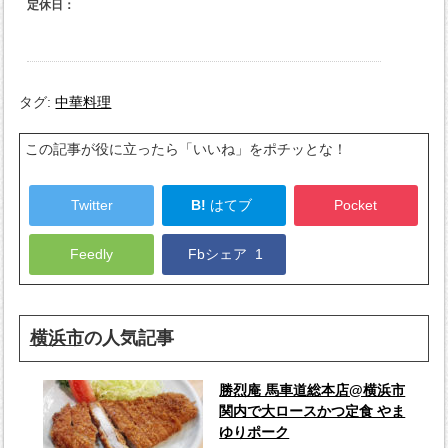
タグ:
中華料理
この記事が役に立ったら「いいね」をポチッとな！
Twitter
B!
はてブ
Pocket
Feedly
Fbシェア
1
横浜市
の人気記事
勝烈庵 馬車道総本店@横浜市
関内で大ロースかつ定食 やま
ゆりポーク