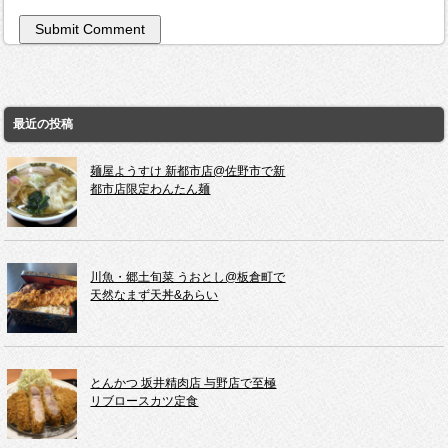
最近の投稿
麺屋ようすけ 新都市店@佐野市で新
都市店限定わんたん麺
川魚・郷土旬菜 うおとし@板倉町で
天然なまず天丼&あらい
とんかつ 坂井精肉店 与野店で至極
リブロースカツ定食