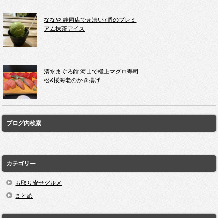
ななや 静岡店で超濃い7番のプレミ
アム抹茶アイス
清水まぐろ館 海山で極上マグロ寿司
松&桜海老のかき揚げ
ブログ内検索
カテゴリー
お取り寄せグルメ
まとめ