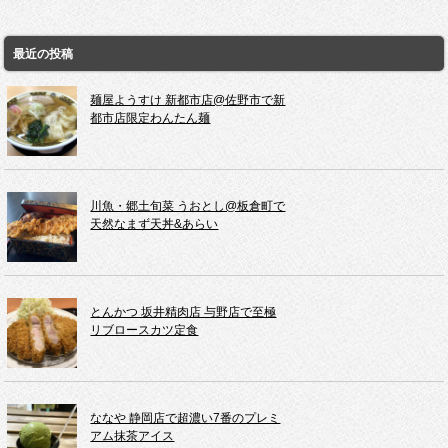
最近の投稿
麺屋ようすけ 新都市店@佐野市で新
都市店限定わんたん麺
川魚・郷土旬菜 うおとし@板倉町で
天然なまず天丼&あらい
とんかつ 坂井精肉店 与野店で至極
リブロースカツ定食
ななや 静岡店で超濃い7番のプレミ
アム抹茶アイス