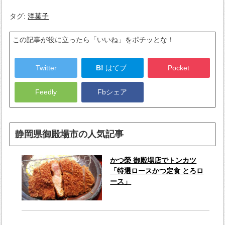
タグ:
洋菓子
この記事が役に立ったら「いいね」をポチッとな！
Twitter
B!
はてブ
Pocket
Feedly
Fbシェア
静岡県御殿場市
の人気記事
かつ榮 御殿場店でトンカツ
「特選ロースかつ定食 とろロ
ース」