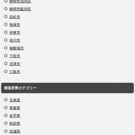
静岡市清水区
静岡市駿河区
浜松市
熱海市
伊東市
掛川市
御殿場市
下田市
沼津市
三島市
都道府県カテゴリー
北海道
青森県
岩手県
秋田県
宮城県