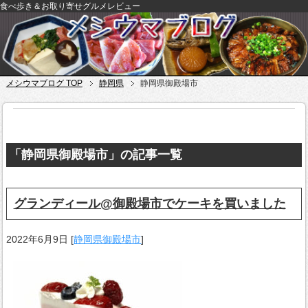
食べ歩き＆お取り寄せグルメレビュー
メシウマブログ TOP
静岡県
静岡県御殿場市
「静岡県御殿場市」の記事一覧
グランディール@御殿場市でケーキを買いました
2022年6月9日
[
静岡県御殿場市
]