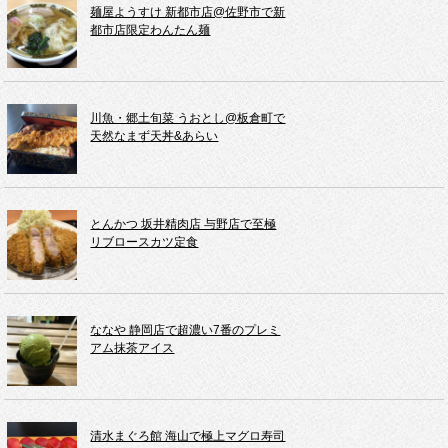
麺屋ようすけ 新都市店@佐野市で新
都市店限定わんたん麺
川魚・郷土旬菜 うおとし@板倉町で
天然なまず天丼&あらい
とんかつ 坂井精肉店 与野店で至極
リブロースカツ定食
ななや 静岡店で超濃い7番のプレミ
アム抹茶アイス
清水まぐろ館 海山で極上マグロ寿司