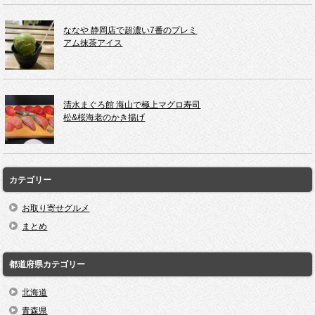
ななや 静岡店で超濃い7番のプレミ
アム抹茶アイス
清水まぐろ館 海山で極上マグロ寿司
松&桜海老のかき揚げ
カテゴリー
お取り寄せグルメ
まとめ
都道府県カテゴリー
北海道
青森県