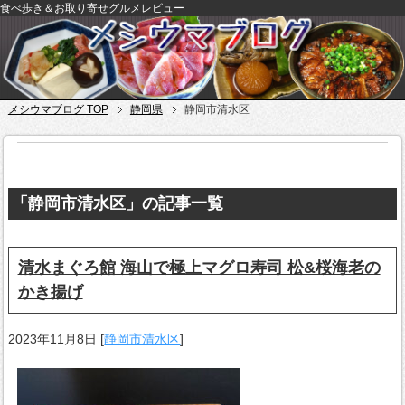
食べ歩き＆お取り寄せグルメレビュー
メシウマブログ TOP
静岡県
静岡市清水区
「静岡市清水区」の記事一覧
清水まぐろ館 海山で極上マグロ寿司 松&桜海老の
かき揚げ
2023年11月8日
[
静岡市清水区
]