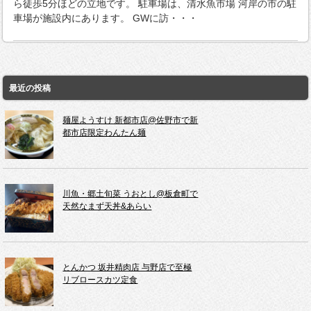
ら徒歩5分ほどの立地です。 駐車場は、清水魚市場 河岸の市の駐
車場が施設内にあります。 GWに訪・・・
最近の投稿
麺屋ようすけ 新都市店@佐野市で新
都市店限定わんたん麺
川魚・郷土旬菜 うおとし@板倉町で
天然なまず天丼&あらい
とんかつ 坂井精肉店 与野店で至極
リブロースカツ定食