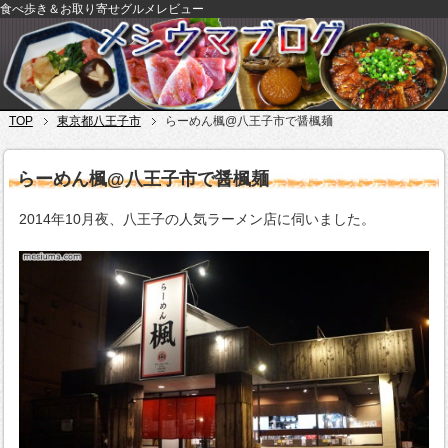
食べ歩き＆お取り寄せグルメレビュー
TOP
東京都八王子市
らーめん楓@八王子市で醤楓麺
らーめん楓@八王子市で醤楓麺
2014年10月夜、八王子の人気ラーメン店に伺いました。