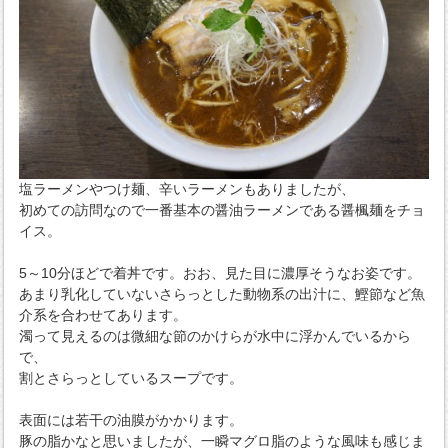
塩ラーメンやつけ麺、辛いラーメンもありましたが、
初めての訪問なので一番基本の醤油ラーメンである醤楓麺をチョ
イス。
5～10分ほどで着丼です。おお、見た目に濃厚そうなお姿です。
あまり乳化していないさらっとした動物系の出汁に、鰹節など魚
介系を合わせてあります。
濁って見えるのは微細な節のかけらが水中に浮かんでいるから
で、
割とさらっとしているスープです。
表面には若干の油膜がかかります。
豚の脂かなと思いましたが、一瞬マグロ脂のような風味も感じま