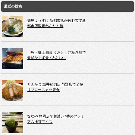
最近の投稿
麺屋ようすけ 新都市店@佐野市で新
都市店限定わんたん麺
川魚・郷土旬菜 うおとし@板倉町で
天然なまず天丼&あらい
とんかつ 坂井精肉店 与野店で至極
リブロースカツ定食
ななや 静岡店で超濃い7番のプレミ
アム抹茶アイス